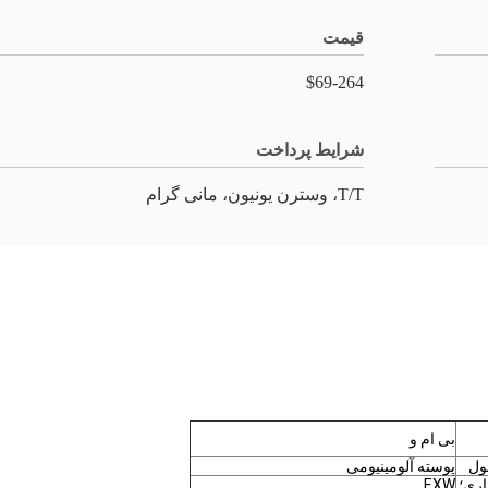
قیمت
$69-264
شرایط پرداخت
T/T، وسترن یونیون، مانی گرام
بی ام و
ول
پوسته آلومینیومی
ری؛
EXW