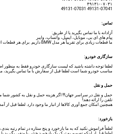
۴۹۱۳۱-۰۷۰۳۱
49131-07041 49131-07031
تماس:
آزادانه با ما تماس بگیرید یا از طریق:
پیام های ای بی، موبایل، ایمیل، واتساپ، وایبر
ما قطعات زیادی برای تقریباً هر مدل BMW داریم. برای هر قطعات اتومبیل BMW دیگری از شما درخواست می کنیم، ما همیشه خوشحالیم به شما کمک کنیم.
سازگاری خودرو:
لطفا توجه داشته باشید که لیست سازگاری خودرو فقط به منظور اط
مناسب خودرو شما است لطفا قبل از سفارش با ما تماس بگیرید، م
حمل و نقل
حمل و نقل در سراسر جهان!!! اگر هزینه حمل و نقل به کشور شما مش
تلفن را ارائه دهند!
همچنین امکان جمع آوری کالاها از انبار ما وجود دارد. لطفا قبل از آمد
بازخورد:
لطفاً فراموش نکنید که به ما بازخورد و پنج ستاره در تمام رتبه بندی
لطفا قبل از اینکه تصمیم به ترک یک بازخورد خنثی یا منفی بگیرید با 