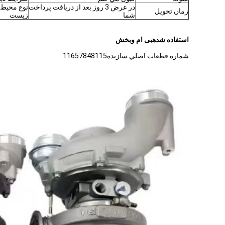
در عرض 3 روز بعد از دریافت پرداخت
نوع محیط
زمان تحویل
شما
زیست
استفاده شده
بی ام و
بخش
شماره قطعات اصلي سازنده
11657848115