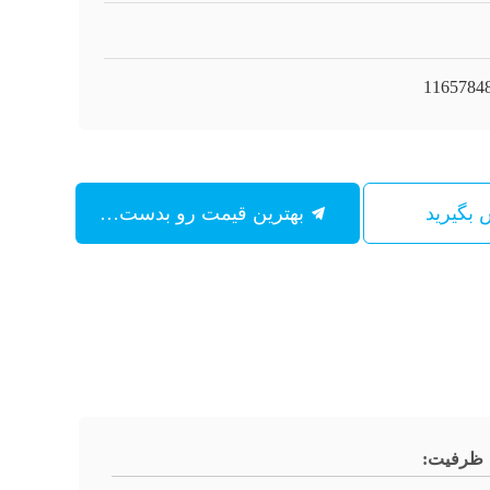
1165784
س بگیرید
بهترین قیمت رو بدست بیار
ظرفیت: