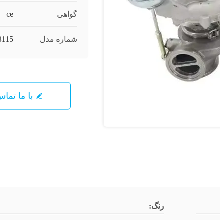
گواهی
ce
شماره مدل
8115
با ما تما
رنگ: