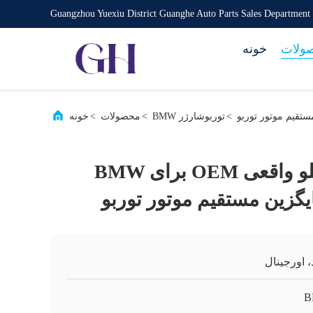
Guangzhou Yuexiu District Guanghe Auto Parts Sales Department
ولات
خونه
>
توربوشارژر BMW
>
محصولات
>
خونه
توربوشارژر دوقلو واقعی OEM برای BMW
، اورجینال