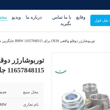
وقایع
با ما تماس
درباره ما
ویدیو
محص
نقل قول
بگیرید
توربوشارژر دوقلو واقعی OEM برای BMW 11657848115 جایگزین مستقیم موتور توربو
11657848115 جایگزین مستقیم موتور توربو
محل منبع
جدید
نام تجاری
BMW