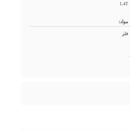
1.4T
مواد:
فلز