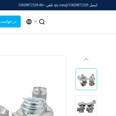
ایمیل 15820872329@qq.com
تلفن +86-15820872329


درخواست 