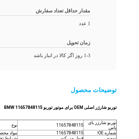
مقدار حداقل تعداد سفارش
1 عدد
زمان تحویل
1-3 روز اگر کالا در انبار باشد
توضیحات محصول
توربو شارژر اصلی OEM برای موتور توربو BMW 11657848115
توربو شارژر بای
11657848115
نوع
پاس
شماره OE؛
11657848115
مواد محص
نمونه
قبول مي کنم
شرایط تجا