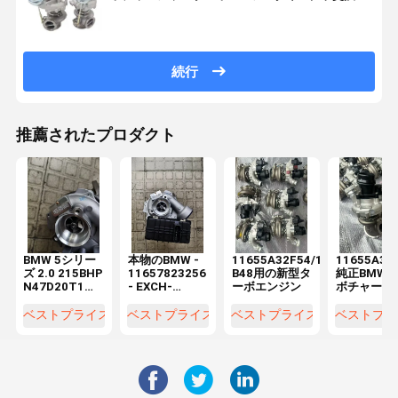
続行
推薦されたプロダクト
BMW 5シリー
本物のBMW -
11655A32F54/11659845769
11655A32
ズ 2.0 215BHP
11657823256
B48用の新型タ
純正BMW
N47D20T1用
- EXCH-
ーボエンジン
ボチャージ
ターボCHRA
TURBOチャー
ー（カタロ
5435-970-
ジャー (11-
図参照）
ベストプライス
ベストプライス
ベストプライス
ベストプラ
0045
65-7-823-
256) 1.6T