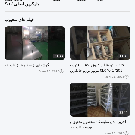
جایگزین اصلی / Su
فیلم های محبوب
00:33
00:37
2006- تویوتا لند کروزر CT16V توربو
گوشه ای از خط مونتاژ کارخانه
17201-0L040 موتور توربو جایگزین
June 10, 2025
اصلی / Su
July 21, 2025
00:11
آخرین مدل نمایشگاه محصول تحقیق و
توسعه کارخانه.
June 10, 2025