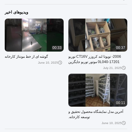
ویدیوهای اخیر
00:33
00:37
2006- تویوتا لند کروزر CT16V توربو
گوشه ای از خط مونتاژ کارخانه
17201-0L040 موتور توربو جایگزین
June 10, 2025
اصلی / Su
July 21, 2025
00:11
آخرین مدل نمایشگاه محصول تحقیق و
توسعه کارخانه.
June 10, 2025