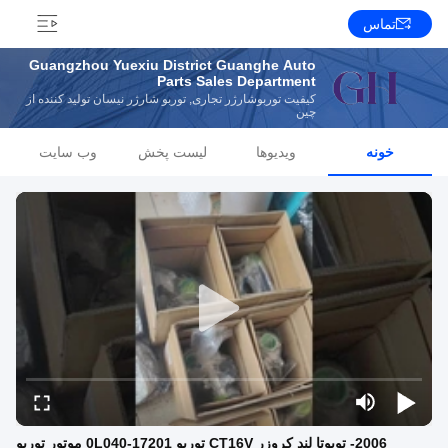
تماس
Guangzhou Yuexiu District Guanghe Auto
Parts Sales Department
کیفیت توربوشارژر تجاری, توربو شارژر نیسان تولید کننده از
چین
خونه
ویدیوها
لیست پخش
وب سایت
2006- تویوتا لند کروزر CT16V توربو 17201-0L040 موتور توربو