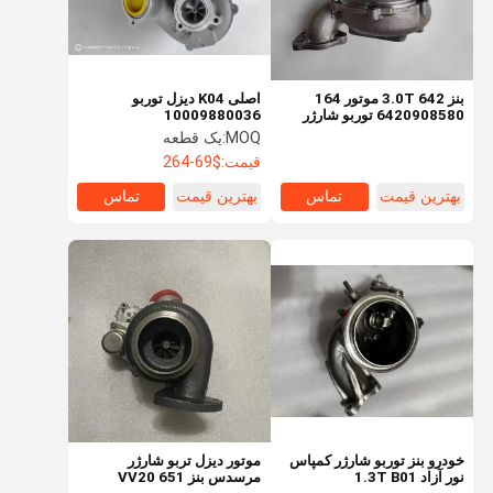
بنز 3.0T 642 موتور 164
اصلی K04 دیزل توربو
6420908580 توربو شارژر
10009880036
777318-5002s GT20 توربو
10009700166
MOQ:
یک قطعه
شارژر خنک کننده روغن
10009880074 برای
قیمت:
$69-264
مرسدس C220 E220 Singt
VIANO VITO OM651 2.2L
بهترین قیمت
تماس
بهترین قیمت
تماس
خونه
محصولات
ویدیو
درباره ما
خودرو بنز توربو شارژر کمپاس
موتور دیزل تربو شارژر
نور آزاد 1.3T B01
مرسدس بنز 651 VV20