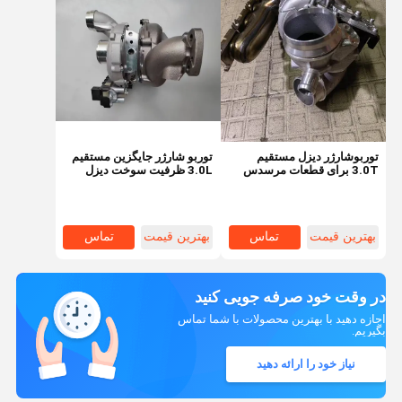
توربوشارژر دیزل مستقیم
توربو شارژر جایگزین مستقیم
3.0T برای قطعات مرسدس
3.0L ظرفیت سوخت دیزل
بنز WC مرسدس
برای موتور مرسدس بنز
OM642 6420908580
بهترین قیمت
تماس
بهترین قیمت
تماس
در وقت خود صرفه جویی کنید
اجازه دهید با بهترین محصولات با شما تماس
بگیریم.
نیاز خود را ارائه دهید