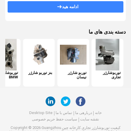
توربو شارژر Land Rover
ادامه هید
قطعات فولکس واگن توربو
فورد توربو جایگزین
دسته بندی های ما
آئودی دیزل توربو
توربو ديوار بزرگ
اسوزو توربو شارژر
توربوشارژر
توربو شارژر
بنز توربو شارژر
توربوشارژر
موتور تروبوشی
تجاری
نیسان
BMW
چانگان توربو
چری توربو
خانه
دربارهی ما
تماس با ما
Desktop Site
نقشه سایت
سیاست حفظ حریم خصوصی
کیفیت
توربوشارژر تجاری
کارخانه چین.Copyright © 2026 Guangzhou