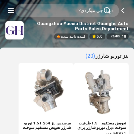
Guangzhou Yuexiu District Guanghe Auto
Parts Sales Department
18
5.0
کننده تایید شده
YEARS
بنز توربو شارژر
(20)
تعویض مستقیم 1.5T ظرفیت
مرسدس بنز 254 1.5T توربو
سوخت دیزل توربو شارژر برای
شارژر تعویض مستقیم سوخت
مرسدس بنز 254 و دودج
دیزل توربو برای موتور
1 عدد
MOQ: