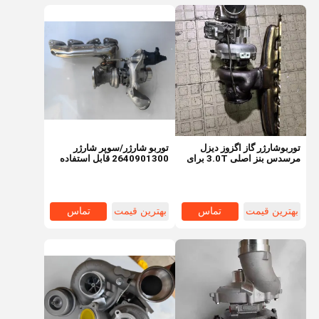
توربوشارژر گاز اگزوز دیزل
توربو شارژر/سوپر شارژر
مرسدس بنز اصلی 3.0T برای
2640901300 قابل استفاده
تعویض مستقیم - مدل
برای 2019 - 2023 مرسدس
2560905800
بنز C300
بهترین قیمت
تماس
بهترین قیمت
تماس