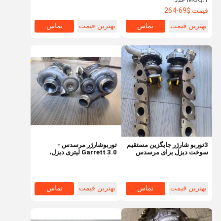
کولوی
AL0103
قیمت:
$69-264
بهترین قیمت
تماس
بهترین قیمت
تماس
3توربو شارژر جایگزین مستقیم
توربوشارژر مرسدس -
سوخت دیزل برای مرسدس
Garrett 3.0 لیتری دیزل،
AMG و بنز
جایگزین مستقیم برای
A1570900280/827056-
01/LP250619101
بهترین قیمت
تماس
بهترین قیمت
تماس