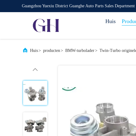
Guangzhou Yuexiu District Guanghe Auto Parts Sales Department
Huis
Produ
Huis
>
producten
>
BMW-turbolader
>
Twin-Turbo origine