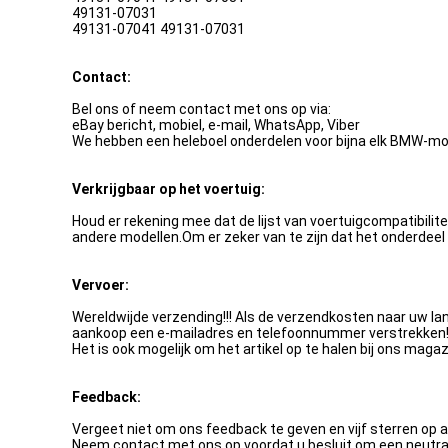
49131-07031
49131-07041 49131-07031
Contact:
Bel ons of neem contact met ons op via:
eBay bericht, mobiel, e-mail, WhatsApp, Viber
We hebben een heleboel onderdelen voor bijna elk BMW-mod
Verkrijgbaar op het voertuig:
Houd er rekening mee dat de lijst van voertuigcompatibilite
andere modellen.Om er zeker van te zijn dat het onderdeel b
Vervoer:
Wereldwijde verzending!!! Als de verzendkosten naar uw l
aankoop een e-mailadres en telefoonnummer verstrekken
Het is ook mogelijk om het artikel op te halen bij ons mag
Feedback:
Vergeet niet om ons feedback te geven en vijf sterren op a
Neem contact met ons op voordat u besluit om een neutral