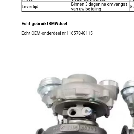
Binnen 3 dagen na ontvangst
Levertijd
So
van uw betaling
Echt gebruikt
BMW
deel
Echt OEM-onderdeel nr.
11657848115