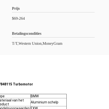
Prijs
$69-264
Betalingscondities
T/T,Western Union,MoneyGram
57848115 Turbomotor
ype
BMW
teriaal van het
Aluminium schelp
roduct
andelsvoorwaarden;
EXW