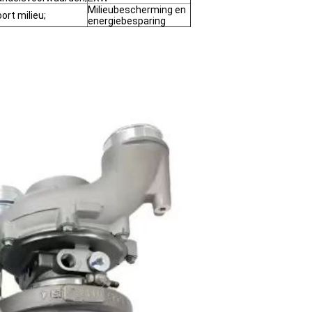
Milieubescherming en
ort milieu;
energiebesparing