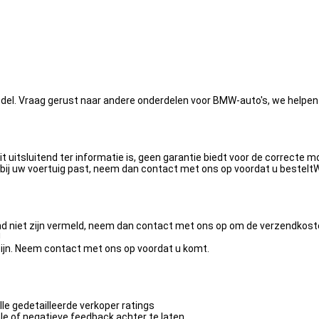
el. Vraag gerust naar andere onderdelen voor BMW-auto's, we helpen a
it uitsluitend ter informatie is, geen garantie biedt voor de correcte
ij uw voertuig past, neem dan contact met ons op voordat u besteltWe z
and niet zijn vermeld, neem dan contact met ons op om de verzendkost
!
azijn. Neem contact met ons op voordat u komt.
lle gedetailleerde verkoper ratings
e of negatieve feedback achter te laten.