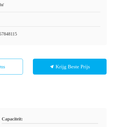
MW
57848115
Ons
Krijg Beste Prijs
Capaciteit: