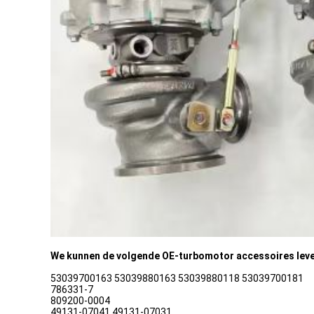
We kunnen de volgende OE-turbomotor accessoires lev
53039700163 53039880163 53039880118 53039700181
786331-7
809200-0004
49131-07041 49131-07031