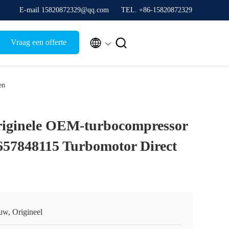
E-mail 15820872329@qq.com
TEL. +86-15820872329


Vraag een offerte
en
riginele OEM-turbocompressor
57848115 Turbomotor Direct
uw, Origineel