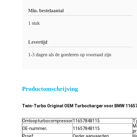
Min. bestelaantal
1 stuk
Levertijd
1-3 dagen als de goederen op voorraad zijn
Productomschrijving
Twin-Turbo Original OEM Turbocharger voor BMW 116
Omloopturbocompressor
11657848115
T
Ma
OE-nummer;
11657848115
p
Proef;
Oeder aanvaarden
H