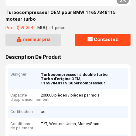
2
/
5
Turbocompresseur OEM pour BMW 11657848115
moteur turbo
Prix：$69-264
MOQ：1 pièce
meilleur prix
Contactez
Description De Produit
Surligner
,
Turbocompresseur à double turbo
,
Turbo d'origine OEM
11657848115 Supercompresseur
Capacité
200000 pièces / pièces par mois
d'approvisionnement
Certification
ce
Conditions
T/T, Western Union, MoneyGram
de paiement