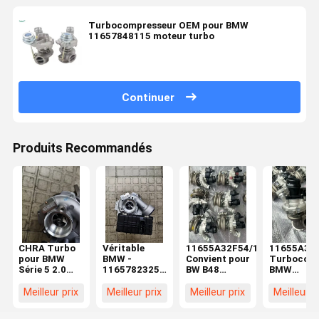
Turbocompresseur OEM pour BMW
11657848115 moteur turbo
Continuer
Produits Recommandés
CHRA Turbo
Véritable
11655A32F54/11659845769/
11655A32
pour BMW
BMW -
Convient pour
Turbocomp
Série 5 2.0
11657823256
BW B48
BMW
215CV
- TURBO
nouveau
authentiq
N47D20T1
COMPRESSEUR
moteur à
sur le sch
Meilleur prix
Meilleur prix
Meilleur prix
Meilleur p
5435-970-
D'ÉCHANGE
turbocompresseur
dans les
0045
(11-65-7-
catalogue