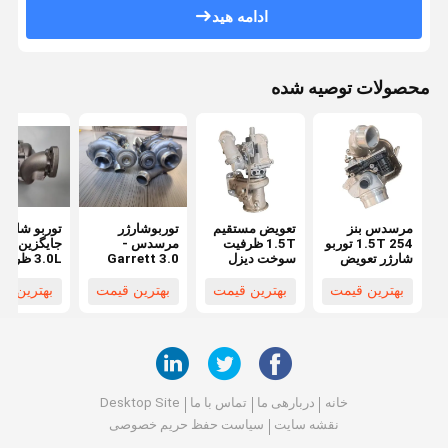
ادامه هید
محصولات توصیه شده
مرسدس بنز
تعویض مستقیم
توربوشارژر
توربو شارژر
254 1.5T توربو
1.5T ظرفیت
مرسدس -
جایگزین مس
شارژر تعویض
سوخت دیزل
Garrett 3.0
3.0L ظرف
مستقیم سوخت
توربو شارژر
لیتری دیزل،
سوخت دیزل
دیزل توربو برای
برای مرسدس
جایگزین مستقیم
برای موتور
بهترین قیمت
بهترین قیمت
بهترین قیمت
بهترین ق
موتور AL0103
بنز 254 و دودج
برای
مرسدس بنز
کولوی
A1570900280/827056-
OM642
20908580
01/LP250619101
خانه
دربارهی ما
تماس با ما
Desktop Site
نقشه سایت
سیاست حفظ حریم خصوصی