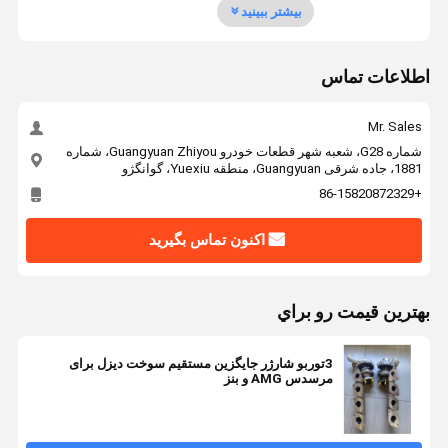
بیشتر ببینید
اطلاعات تماس
Mr. Sales
شماره G28، شعبه شهر قطعات خودرو Guangyuan Zhiyou، شماره
1881، جاده شرقی Guangyuan، منطقه Yuexiu، گوانگژو
+86-15820872329
اکنون تماس بگیرید
بهترين قيمت رو براي
3توربو شارژر جایگزین مستقیم سوخت دیزل برای
مرسدس AMG و بنز