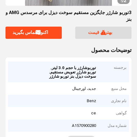
2
5
/
3توربو شارژر جایگزین مستقیم سوخت دیزل برای مرسدس AMG و
بنز
بهترین قیمت
اکنون تماس بگیرید
توضیحات محصول
برجسته
,
توربوشارژر با حجم 3.0 لیتر
,
توربو شارژر تعویض مستقیم
سوخت دیزل بنز توربو شارژر
محل منبع
جدید، اورجینال
نام تجاری
Benz
گواهی
ce
شماره مدل
A1570900280