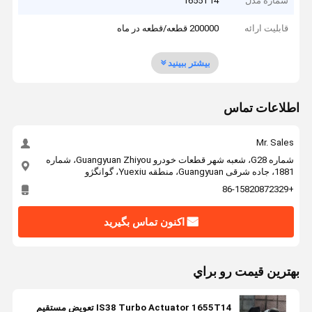
شماره مدل
1655T14
قابلیت ارائه
200000 قطعه/قطعه در ماه
بیشتر ببینید
اطلاعات تماس
Mr. Sales
شماره G28، شعبه شهر قطعات خودرو Guangyuan Zhiyou، شماره
1881، جاده شرقی Guangyuan، منطقه Yuexiu، گوانگژو
+86-15820872329
اکنون تماس بگیرید
بهترين قيمت رو براي
IS38 Turbo Actuator 1655T14 تعویض مستقیم