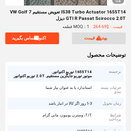
2
5
/
IS38 Turbo Actuator 1655T14 تعویض مستقیم VW Golf 7
GTI R Passat Scirocco 2.0T دیزل
قیمت：$69-264
MOQ：1 قطعه
بهترین قیمت
اکنون تماس بگیرید
توضیحات محصول
برجسته
,
1655T14 توربو اکتواتور
,
موتور توربو جایگزین مستقیم
2.0T توربو اکتواتور
جزئیات بسته
استاندارد یا به عنوان نیاز شما
بندی
زمان تحویل
1-3 روز اگر کالا در انبار باشد
شرایط
T/T، وسترن یونیون، مانی گرام
پرداخت