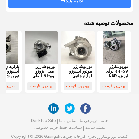
ادامه هید
محصولات توصیه شده
توربوشارژر
توربوشارژر
توربو شارژر
بازارهاي دي
RHF5V برای
موتور ایسوزو
اصیل ایزوزو
ايسوزو کامي
ایزوزو NKR
لوازم جانبی
نوبیتا 1.9 ملی
توربو شارژر
NPR 3.0T با
توربو RHV5
VI B توربین
4JB1TC
قطعات مقاوم در
19015847
سوپر شارژر
032-0068
بهترین قیمت
بهترین قیمت
بهترین قیمت
بهترین ق
برابر حرارت
8980830412
75270370
آلومینیوم ریخته
گری ZL101 و
42CrMo و
k418
خانه
دربارهی ما
تماس با ما
Desktop Site
نقشه سایت
سیاست حفظ حریم خصوصی
کیفیت
توربوشارژر تجاری
کارخانه چین.Copyright © 2026 Guangzhou