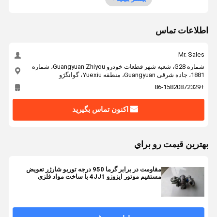
اطلاعات تماس
Mr. Sales
شماره G28، شعبه شهر قطعات خودرو Guangyuan Zhiyou، شماره
1881، جاده شرقی Guangyuan، منطقه Yuexiu، گوانگژو
+86-15820872329
اکنون تماس بگیرید
بهترين قيمت رو براي
مقاومت در برابر گرما 950 درجه توربو شارژر تعویض
مستقیم موتور ایزوزو 4JJ1 با ساخت مواد فلزی