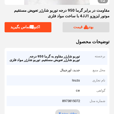
2
4
/
مقاومت در برابر گرما 950 درجه توربو شارژر تعویض مستقیم
موتور ایزوزو 4JJ1 با ساخت مواد فلزی
بهترین قیمت
اکنون تماس بگیرید
توضیحات محصول
برجسته
,
توربو شارژر مقاوم به گرما 950 درجه
,
توربو شارژر تعویض مستقیم
توربو شارژر مواد فلزی
محل منبع
جدید، اورجینال
نام تجاری
Isuzu
گواهی
ce
شماره مدل
8973815072
بیشتر ببینید