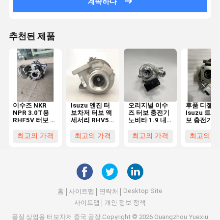
계속하다
추천된 제품
이수즈 NKR
Isuzu 엔진 터
오리지널 이수
후품 디젤
NPR 3.0T용
보차저 터보 액
즈 터보 충전기
Isuzu 트럭
RHF5V 터보 충
세서리 RHV5
노비타 1.9 내
보 충전기
전기 ZL101 주
19015847
셔널 VI B 슈퍼
4JB1TC
름 알루미늄과
8980830412
충전기 터빈
840032-00
최고의 가격
최고의 가격
최고의 가격
최고의 가
42CrMo 및
8974369010
89752703
k418 열 내성
부품
Desktop Site
홈
사이트맵
연락처
사이트맵
개인 정보 정책
품질
상업용 터보차저
중국 공장.Copyright © 2026 Guangzhou Yuexiu