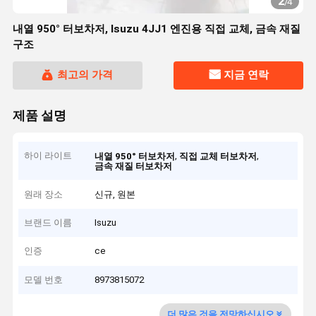
2
/
4
내열 950° 터보차저, Isuzu 4JJ1 엔진용 직접 교체, 금속 재질
구조
최고의 가격
지금 연락
제품 설명
하이 라이트
,
,
내열 950° 터보차저
직접 교체 터보차저
금속 재질 터보차저
원래 장소
신규, 원본
브랜드 이름
Isuzu
인증
ce
모델 번호
8973815072
더 많은 것을 전망하십시오