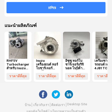
চালিয়ে
แนะนำผลิตภัณฑ์
RHF5V
Isuzu
อิซูซู ทอร์โบ
เครื่องชาร์จ
Turbocharger
เครื่องยนต์ ทอร์
ชาร์เจอร์อริจิ
รถยนต์ Isu
สําหรับ Isuzu
โบชาร์เจอร์
นอล โนบิต้า
4JB1TC
NKR NPR
ทอร์โบอะคเซ
1.9 เนชั่นแนล
840032-00
3.0T พร้อม
เรีย RHV5
VI B ซุปเปอร์
89752703
ราคาดีที่สุด
ราคาดีที่สุด
ราคาดีที่สุด
ราคาดีที่ส
อะลูมิเนียม
19015847
ชาร์เจอร์ ทอร์
เหล็ก ZL101
8980830412
บีน
และส่วน
8974369010
ประกอบทน
ความร้อน
42CrMo และ
k418
Desktop Site
บ้าน
เกี่ยวกับเรา
ติดต่อเรา
แผนผังเว็บไซต์
นโยบายความเป็นส่วนตัว