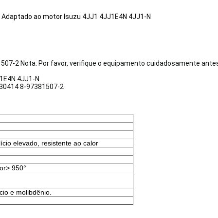
Adaptado ao motor Isuzu 4JJ1 4JJ1E4N 4JJ1-N
7-2 Nota: Por favor, verifique o equipamento cuidadosamente antes
J1E4N 4JJ1-N
830414 8-97381507-2
ício elevado, resistente ao calor
or> 950°
ício e molibdênio.