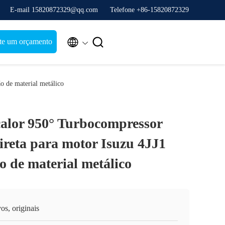
E-mail 15820872329@qq.com
Telefone +86-15820872329


ite um orçamento
o de material metálico
 calor 950° Turbocompressor
ireta para motor Isuzu 4JJ1
o de material metálico
s, originais