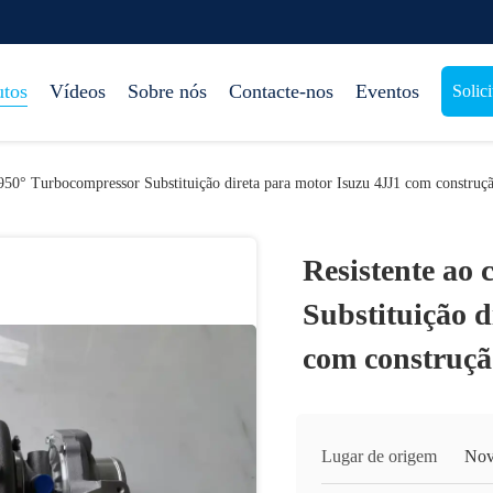
utos
Vídeos
Sobre nós
Contacte-nos
Eventos
Solic
 950° Turbocompressor Substituição direta para motor Isuzu 4JJ1 com construçã
Resistente ao
Substituição d
com construçã
Lugar de origem
Novo