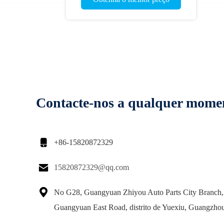
Contacte-nos a qualquer mome

+86-15820872329

15820872329@qq.com

No G28, Guangyuan Zhiyou Auto Parts City Branch,
Guangyuan East Road, distrito de Yuexiu, Guangzho