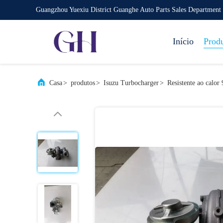
Guangzhou Yuexiu District Guanghe Auto Parts Sales Department
Início
Prod
Casa
>
produtos
>
Isuzu Turbocharger
>
Resistente ao calor