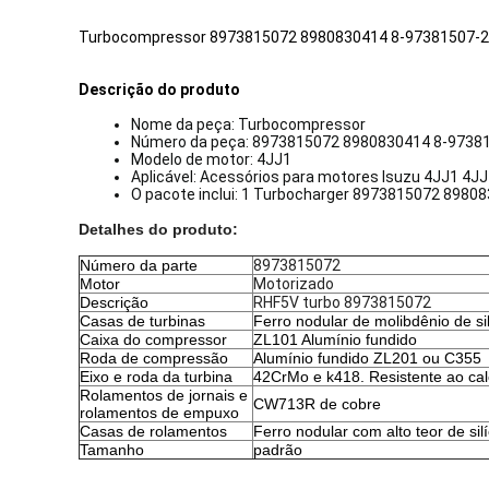
Turbocompressor 8973815072 8980830414 8-97381507-2 
Descrição do produto
Nome da peça: Turbocompressor
Número da peça: 8973815072 8980830414 8-9738150
Modelo de motor: 4JJ1
Aplicável: Acessórios para motores Isuzu 4JJ1 4J
O pacote inclui: 1 Turbocharger 8973815072 8980
Detalhes do produto:
Número da parte
8973815072
Motor
Motorizado
Descrição
RHF5V turbo 8973815072
Casas de turbinas
Ferro nodular de molibdênio de sil
Caixa do compressor
ZL101 Alumínio fundido
Roda de compressão
Alumínio fundido ZL201 ou C355
Eixo e roda da turbina
42CrMo e k418. Resistente ao cal
Rolamentos de jornais e
CW713R de cobre
rolamentos de empuxo
Casas de rolamentos
Ferro nodular com alto teor de sil
Tamanho
padrão