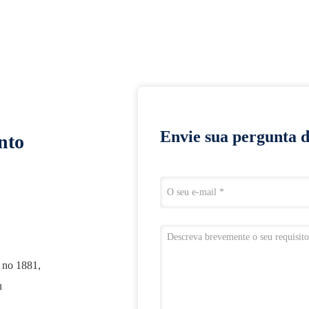
42C
Envie sua pergunta 
nto
 no 1881,
u