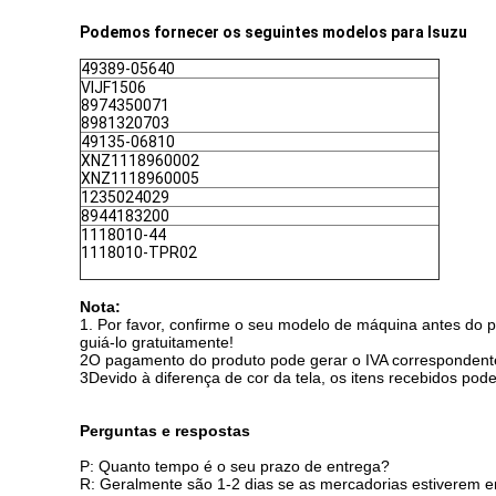
Podemos fornecer os seguintes modelos para Isuzu
49389-05640
VIJF1506
8974350071
8981320703
49135-06810
XNZ1118960002
XNZ1118960005
1235024029
8944183200
1118010-44
1118010-TPR02
Nota:
1. Por favor, confirme o seu modelo de máquina antes do 
guiá-lo gratuitamente!
2O pagamento do produto pode gerar o IVA correspondente,
3Devido à diferença de cor da tela, os itens recebidos po
Perguntas e respostas
P: Quanto tempo é o seu prazo de entrega?
R: Geralmente são 1-2 dias se as mercadorias estiverem 