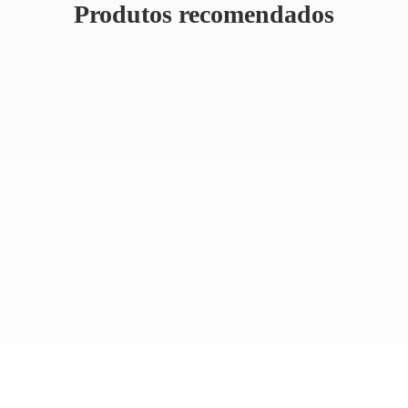
Produtos recomendados
Turbocompr
Isuzu NK
Alumínio 
Componentes R
Obtenha 