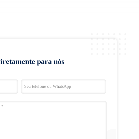
rMo e k418
diretamente para nós