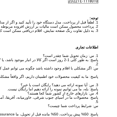
ZD22TE-1118010
توجه:
1. لطفاً قبل از پرداخت، مدل دستگاه خود را تأیید کنید و اگر از مدل دستگاه خود مطمئن نیستید، لطفاً به موقع با ما تماس بگیرید، ما شما را به صورت رایگان راهنمایی خواهیم کرد!
2. پرداخت محصول ممکن است مالیات بر ارزش افزوده مربوطه را ایجاد کند، لطفاً از قبل بدانید، متشکرم!
3. به دلیل تفاوت رنگ صفحه نمایش، اقلام دریافتی ممکن است کمی با رنگ روی تصویر متفاوت باشد، لطفاً از قبل بدانید!
اطلاعات تجاری
1.
س: زمان تحویل شما چقدر است؟
پاسخ: به طور کلی 1-2 روز است اگر کالا در انبار موجود باشد، یا 7-15 روز است اگر کالا در انبار موجود نباشد، این بستگی به مدل و مقدار کالاهایی دارد که شما ارائه می دهید.
2.
س: اگر مشکلی با اقلام وجود داشته باشد چگونه می توانم عمل ک
پاسخ: ما به کیفیت محصولات خود اطمینان داریم، اگر واقعاً مشکل
3.
س: آیا نمونه ارائه می دهید؟ رایگان است یا خیر؟
پاسخ: بله، ما می توانیم نمونه را ارائه دهیم اما رایگان نیست.
4.
س: بازارهای خارج از کشور شما کجا هستند؟
پاسخ: محصولات ما در آسیای جنوب شرقی، خاورمیانه، آفریقا، آمر
5.
س: شرایط پرداخت شما چیست؟
پاسخ: 50% پیش پرداخت، 50% مانده قبل از تحویل، ما L/C، T/T، Paypal، Western Union، Trade Assurance را می پذیریم.