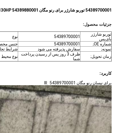
54389700001 توربو شارژر برای رنو مگان III 1.6 dCi 96Kw 130HP 54389880001​
جزئیات محصول:
توربو شارژر
54389700001
نوع
بای‌پس
شماره OE;
54389700001
جنس محص
نمونه;
سفارش پذیرفته می شود
شرایط تجا
ظرف 3 روز پس از رسیدن پرداخت
زمان تحویل;
نوع محیط 
شما
کاربرد:
برای نیسان رنو مگان III: 54389700001