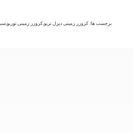
برچسب ها:
کروزر زمینی دیزل تربو,کروزر زمینی توربو,سبارو SUV ت