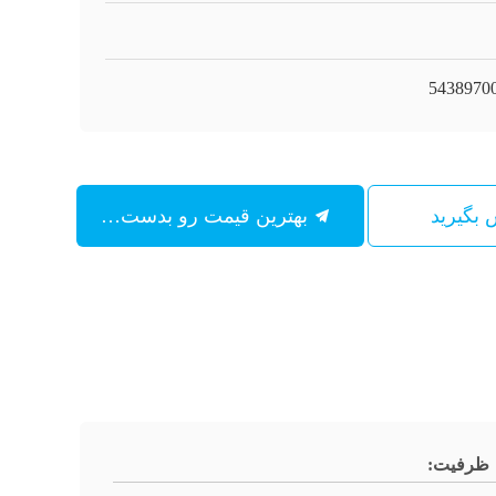
5438970
س بگیرید
بهترین قیمت رو بدست بیار
ظرفیت: