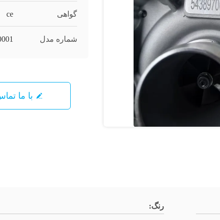
گواهی
ce
شماره مدل
0001
با ما تما
رنگ: