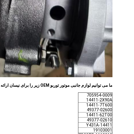
ما می توانیم لوازم جانبی موتور توربو OEM زیر را برای نیسان ارائه دهیم:
705954-0009
14411-2X90A
14411-7T600
49377-02600
14411-62T00
49377-02610
14411-Y431A
19103001