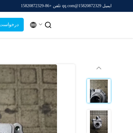
ایمیل 15820872329@qq.com
تلفن +86-15820872329


درخواست 