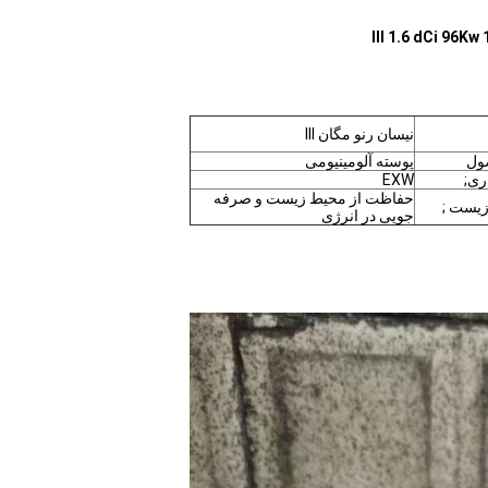
نیسان رنو مگان III
ول
پوسته آلومینیومی
ری;
EXW
حفاظت از محیط زیست و صرفه
زیست ;
جویی در انرژی