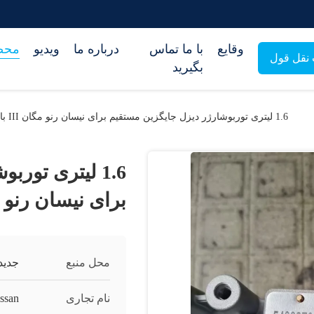
وقایع
با ما تماس
درباره ما
ویدیو
محص
نقل قول
بگیرید
1.6 لیتری توربوشارژر دیزل جایگزین مستقیم برای نیسان رنو مگان III با پوسته آلومینیومی
1.6 لیتری تور
برای نیسان رنو مگان III با پوسته
محل منبع
جدید
نام تجاری
ssan