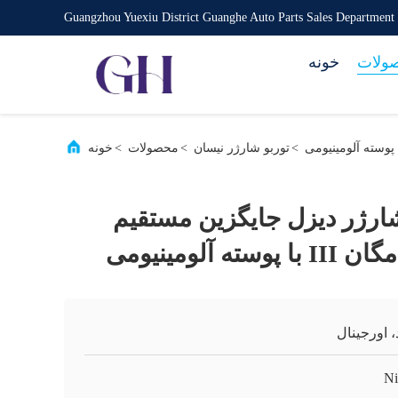
Guangzhou Yuexiu District Guanghe Auto Parts Sales Department
ولات
خونه
>
توربو شارژر نیسان
>
محصولات
>
خونه
بوشارژر دیزل جایگزین مستقیم
 آلومینیومی
، اورجینال
Ni