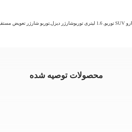
وربو
,
1.6 لیتری توربوشارژر دیزل,توربو شارژر تعویض مستقیم,توربوشارژر پوسته آلومینیومی
محصولات توصیه شده