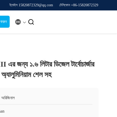
ইমেইল 15820872329@qq.com
টেলিফোন +86-15820872329


 করুন
II এর জন্য ১.৬ লিটার ডিজেল টার্বোচার্জার
ট অ্যালুমিনিয়াম শেল সহ
, অরিজিনাল
san