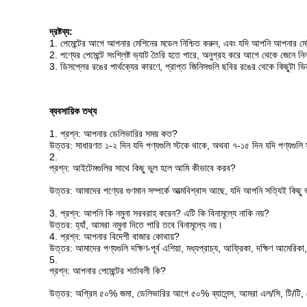
দ্রষ্টব্য:
1. পেমেন্টের আগে আপনার মেশিনের মডেল নিশ্চিত করুন, এবং যদি আপনি আপনার মেশ
2. পণ্যের পেমেন্টে সংশ্লিষ্ট ভ্যাট তৈরি হতে পারে, অনুগ্রহ করে আগে থেকে জেনে নিন
3. ডিসপ্লের রঙের পার্থক্যের কারণে, প্রাপ্ত জিনিসগুলি ছবির রঙের থেকে কিছুটা 
ব্যবসায়িক তথ্য
1.
প্রশ্ন: আপনার ডেলিভারির সময় কত?
উত্তর: সাধারণত ১-২ দিন যদি পণ্যগুলি স্টকে থাকে, অথবা ৭-১৫ দিন যদি পণ্যগুলি
2.
প্রশ্ন: আইটেমগুলির সাথে কিছু ভুল হলে আমি কীভাবে করব?
উত্তর: আমাদের পণ্যের গুণমান সম্পর্কে আত্মবিশ্বাস আছে, যদি আপনি সত্যিই কিছু 
3.
প্রশ্ন: আপনি কি নমুনা সরবরাহ করেন? এটি কি বিনামূল্যে নাকি নয়?
উত্তর: হ্যাঁ, আমরা নমুনা দিতে পারি তবে বিনামূল্যে নয়।
4.
প্রশ্ন: আপনার বিদেশী বাজার কোথায়?
উত্তর: আমাদের পণ্যগুলি দক্ষিণ-পূর্ব এশিয়া, মধ্যপ্রাচ্য, আফ্রিকা, দক্ষিণ আমেরিক
5.
প্রশ্ন: আপনার পেমেন্টের শর্তাবলী কি?
উত্তর: অগ্রিম ৫০% জমা, ডেলিভারির আগে ৫০% ব্যালেন্স, আমরা এল/সি, টি/টি, পেপ্যা