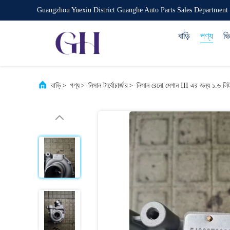
Guangzhou Yuexiu District Guanghe Auto Parts Sales Department
বাড়ি
পণ্য
ভ
বাড়ি
>
পণ্য
>
নিসান টার্বোচার্জার
>
নিসান রেনো মেগান III এর জন্য ১.৬ লিটার 