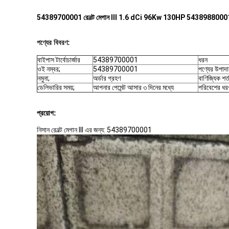
54389700001 রেনল্ট মেগান III 1.6 dCi 96Kw 130HP 54389880001 এর জ
পণ্যের বিবরণ:
বাইপাস টার্বোচার্জার
54389700001
ধরন
ওই নম্বর;
54389700001
পণ্যের উপাদা
নমুনা;
অর্ডার গ্রহণ
বাণিজ্যিক শর্
ডেলিভারির সময়;
আপনার পেমেন্ট আসার ৩ দিনের মধ্যে
পরিবেশের ধর
প্রয়োগ:
নিসান রেনল্ট মেগান III এর জন্য: 54389700001