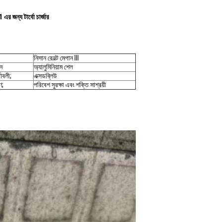
ন্য টার্বো চার্জার
নিসান রেনল্ট মেগান III
ন
অ্যালুমিনিয়াম শেল
তাবলী;
এক্সডব্লিউ
ণ;
পরিবেশ সুরক্ষা এবং শক্তি সাশ্রয়ী