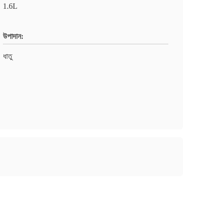
1.6L
উপাদান:
ধাতু