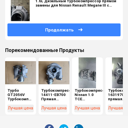
1.6L Дизельный турбокомпрессор прямой
замены для Nissan Renault Megane III с
алюминиевым корпусом
Продолжать
Порекомендованные Продукты
Турбо
Турбокомпрессор
Турбокомпрессор
Турбоком
GT2056V
14411-EB700
Nissan 1.0
16319700
Турбокомпрессор
Прямая
TCE
прямая
14411-EB700
замена для
Бензиновый
замена дл
Прямая
Nissan
Прямая
Nissan с
Лучшая цена
Лучшая цена
Лучшая цена
Лучшая ц
замена для
Navara YD25
замена с
дизельны
дизельного
D40 с
алюминиевым
турбоком
двигателя
алюминиевым
корпусом
с
Nissan
корпусом
для
алюмини