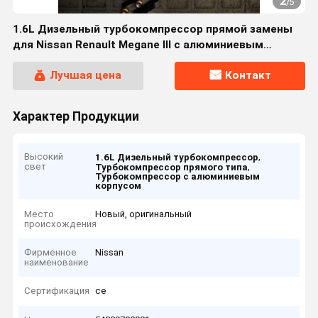
2
/
5
1.6L Дизельный турбокомпрессор прямой замены
для Nissan Renault Megane III с алюминиевым
корпусом
Лучшая цена
Контакт
Характер Продукции
Высокий
,
1.6L Дизельный турбокомпрессор
свет
,
Турбокомпрессор прямого типа
Турбокомпрессор с алюминиевым
корпусом
Место
Новый, оригинальный
происхождения
Фирменное
Nissan
наименование
Сертификация
ce