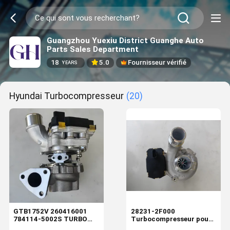
Guangzhou Yuexiu District Guanghe Auto
Parts Sales Department
18
5.0
Fournisseur vérifié
YEARS
Hyundai Turbocompresseur
(20)
GTB1752V 260416001
28231-2F000
784114-5002S TURBO
Turbocompresseur pour
CHARGER HYUNDAI D4HA
Hyundai ix35 2.0 CRDi