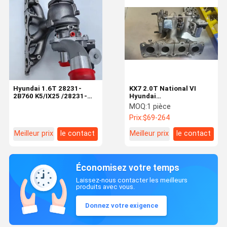
Hyundai 1.6T 28231-
KX7 2.0T National VI
2B760 K5/IX25 /28231-
Hyundai
2G430 X45 90126-01110
Turbocompresseur
MOQ:
1 pièce
Turbocompresseur
28231-2GTA1
Prix:
$69-264
moteur
Accessoires Moteur
Meilleur prix
le contact
Meilleur prix
le contact
Économisez votre temps
Laissez-nous contacter les meilleurs
produits avec vous.
Donnez votre exigence