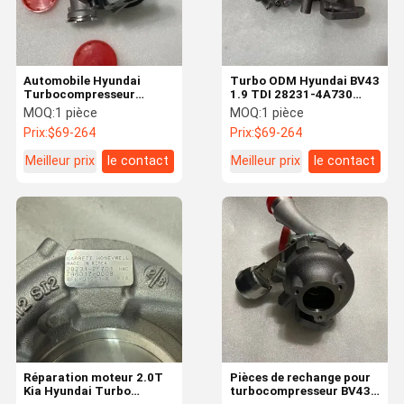
Automobile Hyundai
Turbo ODM Hyundai BV43
Turbocompresseur
1.9 TDI 28231-4A730
TD04HL 28210-48000
823665-5009S
MOQ:
1 pièce
MOQ:
1 pièce
Pièces détachées du
Prix:
$69-264
Prix:
$69-264
moteur
Meilleur prix
le contact
Meilleur prix
le contact
À La Maison
Produits
Vidéos
À Propos De
Nous
Réparation moteur 2.0T
Pièces de rechange pour
Kia Hyundai Turbo
turbocompresseur BV43