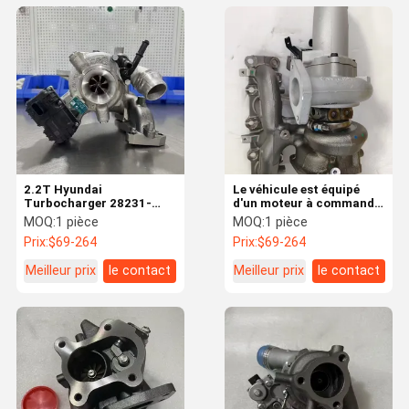
2.2T Hyundai
Le véhicule est équipé
Turbocharger 28231-
d'un moteur à commande
2R100 53039700785
numérique.
MOQ:
1 pièce
MOQ:
1 pièce
53039880785
Prix:
$69-264
Prix:
$69-264
Maintenance du moteur
Meilleur prix
le contact
Meilleur prix
le contact