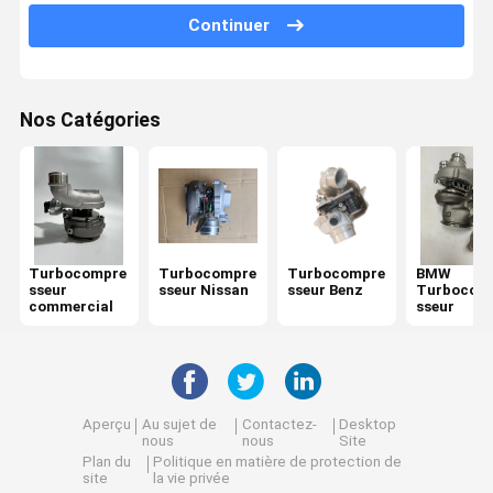
Continuer
Pour les véhicules à moteur électrique
Parties pour véhicules à moteur à combustion
Nos Catégories
Ford Turbo remplacement
Audi Diesel Turbo
Great Wall Turbo
Isuzu Turbocompresseur
Turbocompre
Turbocompre
Turbocompre
BMW
sseur
sseur Nissan
sseur Benz
Turbocom
Moteur Mitsubishi Turbo
commercial
sseur
Changan Turbo est une marque de véhicule
Chery Turbo
Aperçu
Au sujet de
Contactez-
Desktop
nous
nous
Site
Plan du
Politique en matière de protection de
site
la vie privée