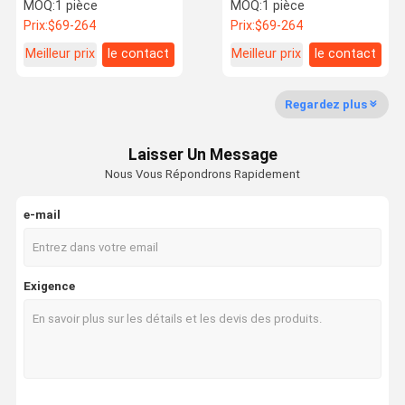
28231-2F701 796017-
53039880127 28200-
MOQ:
1 pièce
MOQ:
1 pièce
0008
4A480 de moteur Hyundai
Prix:
$69-264
Prix:
$69-264
personnalisé
Meilleur prix
le contact
Meilleur prix
le contact
Visite De
Contrôle
Nous
Nouvelles
L'usine
Qualité
Contacter
Regardez plus
Laisser Un Message
Nous Vous Répondrons Rapidement
Cas
e-mail
Turbocompresseur commercial
Turbocompresseur Nissan
Exigence
Turbocompresseur Benz
BMW Turbocompresseur
Hyundai Turbocompresseur