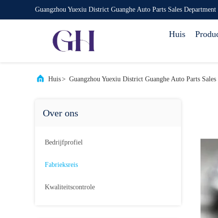
Guangzhou Yuexiu District Guanghe Auto Parts Sales Department
Huis
Produ
Huis
>
Guangzhou Yuexiu District Guanghe Auto Parts Sales 
Over ons
Bedrijfprofiel
Fabrieksreis
Kwaliteitscontrole