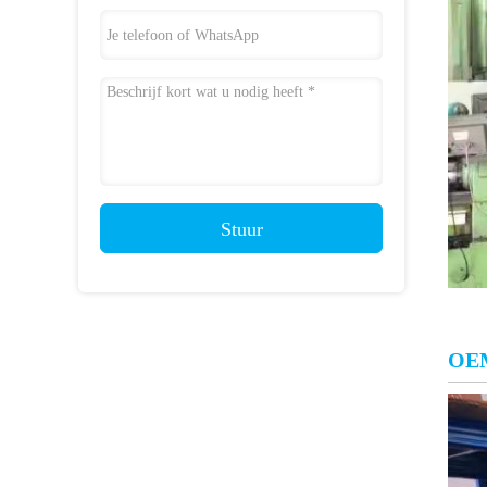
Stuur
OE