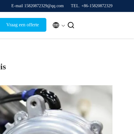
E-mail 15820872329@qq.com
TEL. +86-15820872329


Vraag een offerte
is