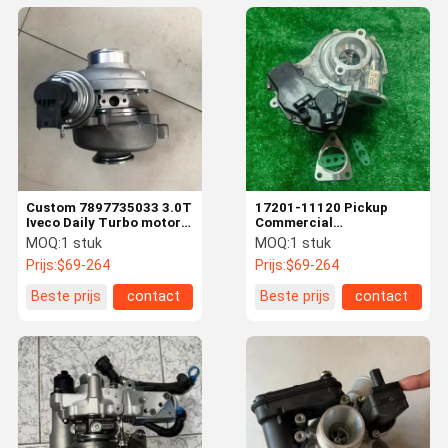
Custom 7897735033 3.0T
17201-11120 Pickup
Iveco Daily Turbo motor
Commercial
onderdelen vervanging
Turbocharger voor
MOQ:
1 stuk
MOQ:
1 stuk
Toyota HiLux VIII 2.4D
Prijs:
$69-264
Prijs:
$69-264
2GD-FTV 4WD
Beste prijs
contact
Beste prijs
contact