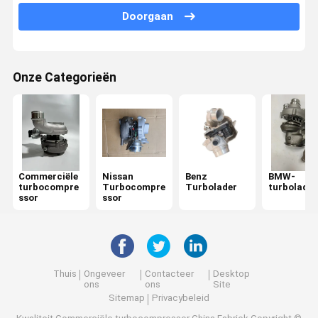
Doorgaan
LAND ROVER-turbocompressor
Volkswagen Turbodelen
Onze Categorieën
Ford Turbo Vervanging
Audi Diesel Turbo
Grote Muur Turbo
Isuzu Turbocompressor
Commerciële
Nissan
Benz
BMW-
turbocompre
Turbocompre
Turbolader
turbolader
Mitsubishi Motor Turbo
ssor
ssor
Changan Turbo
Chery Turbo
Thuis
Ongeveer
Contacteer
Desktop
ons
ons
Site
Sitemap
Privacybeleid