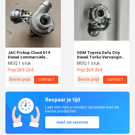
JAC Pickup Cloud D19
ODM Toyota Dafa City
Diesel commerciële
Diesel Turbo Vervanging
turbocompressor
17200-97202
MOQ:
1 stuk
MOQ:
1 stuk
810164-0002 GTC14
Prijs:
$69-264
Prijs:
$69-264
TH0251S
Beste prijs
contact
Beste prijs
contact
Bespaar je tijd
Laat ons met u contact opnemen met de
beste producten.
Geef uw vereiste