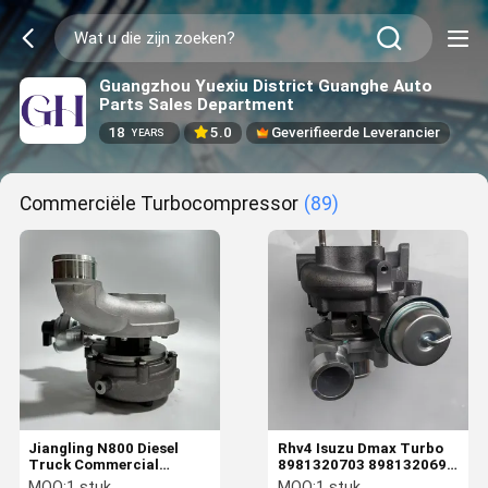
Guangzhou Yuexiu District Guanghe Auto
Parts Sales Department
18
5.0
Geverifieerde Leverancier
YEARS
Commerciële Turbocompressor
(89)
Jiangling N800 Diesel
Rhv4 Isuzu Dmax Turbo
Truck Commercial
8981320703 8981320692
Turbocharger 801835-
8974350071 8982356281
MOQ:
1 stuk
MOQ:
1 stuk