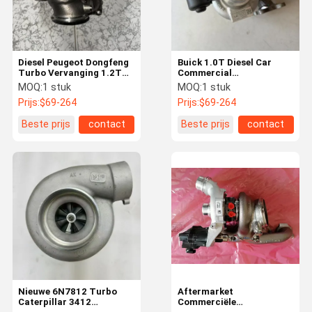
Diesel Peugeot Dongfeng
Buick 1.0T Diesel Car
Turbo Vervanging 1.2T
Commercial
Nationale VI 859253-
Turbocharger Assembly
MOQ:
1 stuk
MOQ:
1 stuk
5002
49130-02500 24106544
Prijs:
$69-264
Prijs:
$69-264
Beste prijs
contact
Beste prijs
contact
Huis
Producten
Video's
Over Ons
Nieuwe 6N7812 Turbo
Aftermarket
Caterpillar 3412
Commerciële