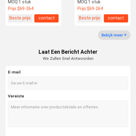
Onderdelen Naverkoop
Turbocharger Garrett
MOQ:
1 stuk
MOQ:
1 stuk
voor CAT SR4
Turbo Onderdelen
Prijs:
$69-264
Prijs:
$69-264
870031-0005 8662069
BMW 2.0T
Fabriekstour
Kwaliteitsco
Neem
Nieuws
Beste prijs
contact
Beste prijs
contact
Ntrole
Contact Met
Ons Op
Bekijk meer
Laat Een Bericht Achter
We Zullen Snel Antwoorden
Gevallen
E-mail
Commerciële turbocompressor
Nissan Turbocompressor
Vereiste
Benz Turbolader
BMW-turbolader
Hyundai Turbocompressor