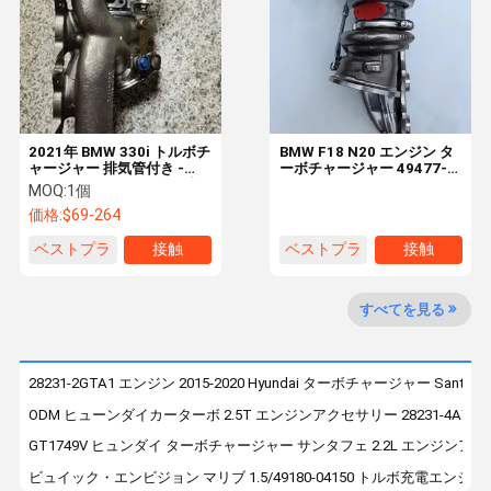
工場 ツアー
品質管理
連絡 くださ
ニュース
い
2021年 BMW 330i トルボチ
BMW F18 N20 エンジン タ
ャージャー 排気管付き -
ーボチャージャー 49477-
11658631904 エンジン直
52500 ターボアクセサリー
MOQ:
1個
交換
価格:
$69-264
ケース
ベストプラ
接触
ベストプラ
接触
イス
イス
商用ターボチャージャー
すべてを見る
ニッサンターボチャージャー
28231-2GTA1 エンジン 2015-2020 Hyundai ターボチャージャー Santa Fe Spo
ベンツターボチャージャー
ODM ヒューンダイカーターボ 2.5T エンジンアクセサリー 28231-4A700 53
BMWターボチャージャー
GT1749V ヒュンダイ ターボチャージャー サンタフェ 2.2L エンジンアクセサリー 
ビュイック・エンビジョン マリブ 1.5/49180-04150 トルボ充電エン
ヒューンダイターボチャージャー