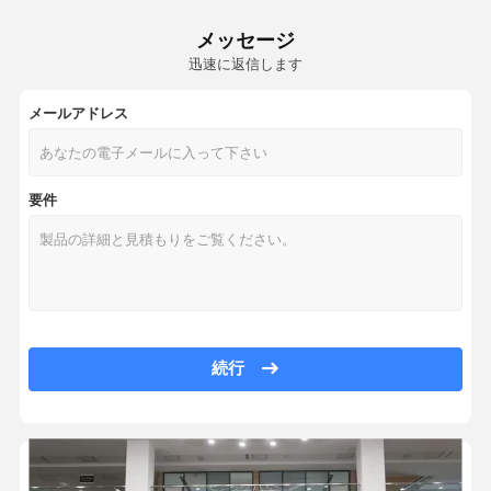
トヨタ純正番号 7201-11080 ターボチャージャーエンジン ターボアクセ
LAND ROVER トルボチャージャー
メッセージ
1.6T ミニBMWハイブリッドターボパーツ R55 R56 R58 R60 ハイパワー 530
迅速に返信します
フォルクスワーゲン マゴタン 1.8 T VW ターボディーゼルエンジン 53039700
フォルクスワーゲン ターボパーツ
サギター VWフォルクスワーゲンターボ部品 03C145702K 1.4Tディー
メールアドレス
フォード・ターボ 交換機
オリジナルK04 ディーゼルターボ 10009880036 10009700166 1000988007
アウディ・ディーゼル・ターボ
ODM グレートウォール ターボチャージャー 1.5 4G15B エンジン 1118100-
要件
ホンダ シビック リンパイ 1.0/18900-5AY-H01 ターボエンジン
グレートウォールターボ
長城キャノンターボディーゼルピックアップ 4D20M エンジンアクセサリー 111
isuzu トルボチャージャー
ホンダ シビック 1.5T ターボチャージャー 映視牌 189005AF-LP-TD025-T 
Peugeot 308CC308SW 408 Citroen C5 DS5DS6 C4L 1.6
ミツビシ エンジンターボ
フィアット FX ゼイユ 1.4Tターボチャージャー 55235154/55235155/80394
チェンガンターボ
SAIC ルーエ 550 950 RX5 2.0T SAIC マクサス G10 2.0T ガソリン版タ
続行
JMC ユウ 5 ユウ 7 2.0T ディーゼル ナショナル VI JX4D20A6L エンジン タ
チェリー・ターボ
2015年エッジフォードターボ交換 53039880570 F2GE-9G438-BC カスタ
第3世代アウディEA888ターボB9 2.0Tエンジンターボチャージャー 06L14
GMビュイック・ラクロス シェブロレット マリブ 1.6Tターボチャージャー K03 5303