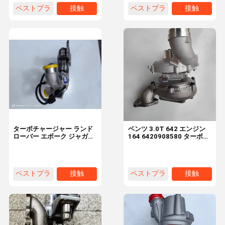
0667
ベストプラ
接触
ベストプラ
接触
イス
イス
ターボチャージャー ランド
ベンツ 3.0T 642 エンジン
ローバー エボーク ジャガー
164 6420908580 ターボチ
ボルボ 新型モンデオ ジシェ
ャージャー 777318-5002s
ン 2.0 53039880505
GT20 オイル冷却ターボチ
LR074185
ャージャー
ベストプラ
接触
ベストプラ
接触
イス
イス
ホーム
製品
ビデオ
わたしたち
に つい て