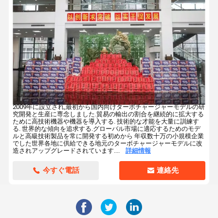
2009年に設立され,最初から国内向けターボチャージャーモデルの研
究開発と生産に専念しました.貿易の輸出の割合を継続的に拡大する
ために高技術機器や機器を導入する. 技術的な才能を大量に訓練す
る. 世界的な傾向を追求する.グローバル市場に適応するためのモデ
ルと高級技術製品を常に開発する初めから 年収数十万の小規模企業
でした世界各地に供給できる地元のターボチャージャーモデルに改
造されアップグレードされています....
詳細情報
今すぐ電話
連絡先