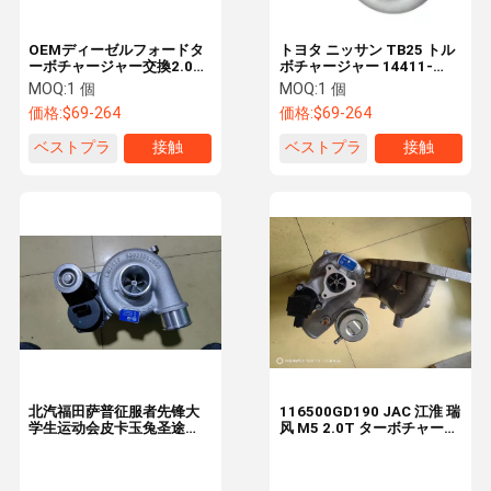
OEMディーゼルフォードタ
トヨタ ニッサン TB25 トル
ーボチャージャー交換2.0T
ボチャージャー 14411-
GTE1446VKZ 850229-
7F400 852162-5001S エ
MOQ:
1 個
MOQ:
1 個
5004S
ンジンアクセサリー
価格:
$69-264
価格:
$69-264
ベストプラ
接触
ベストプラ
接触
イス
イス
北汽福田萨普征服者先锋大
116500GD190 JAC 江淮 瑞
学生运动会皮卡玉兔圣途
风 M5 2.0T ターボチャージ
2.0T 4F20TC ディーゼル
ャー HFC4GA3-4D
G6 エンジン ターボチャー
ジャー BV43 53039700668