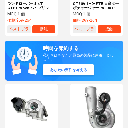
ランドローバー 4.4T
CT26V 1HD-FTE 日産ター
GTB1756VK ハイブリッド
ボチャージャー 750001-
ターボチャージャー
0001 17201-17050 カスタ
MOQ:
1 個
MOQ:
1 個
802733-0001 アルミシェ
マイズ
価格:
$69-264
価格:
$69-264
ル
ベストプラ
接触
ベストプラ
接触
イス
イス
時間を節約する
私たちはあなたと最高の製品に連絡しまし
ょう。
あなたの要件を与える