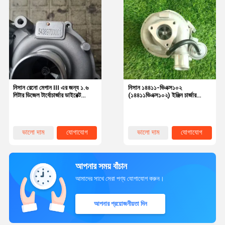
নিসান রেনো মেগান III এর জন্য ১.৬
নিসান ১৪৪১১-ভিএক্স১০২
লিটার ডিজেল টার্বোচার্জার ডাইরেক্ট
(১৪৪১১ভিএক্স১০২) ইঞ্জিন চার্জার
রিপ্লেসমেন্ট অ্যালুমিনিয়াম শেল সহ
অ্যাসেম্বলি, টার্বো ই২৫
ভালো দাম
যোগাযোগ
ভালো দাম
যোগাযোগ
আপনার সময় বাঁচান
আমাদের সাথে সেরা পণ্য যোগাযোগ করুন।
আপনার প্রয়োজনীয়তা দিন