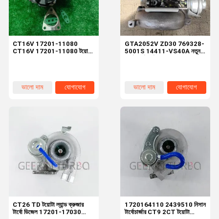
CT16V 17201-11080
GTA2052V ZD30 769328-
CT16V 17201-11080 টয়োটা
5001S 14411-VS40A নতুন
হিলক্স প্রাডো ফরচুনার ১জিডি-এফটিভি
টার্বো টার্বোচার্জার NISSAN
১জিডিএফটিভি ১জিডি ২.৮এল এর জন্য
PATROL এর জন্য
টার্বো
ভালো দাম
যোগাযোগ
ভালো দাম
যোগাযোগ
বাড়ি
পণ্য
ভিডিও
আমাদের সম্বন্ধে
CT26 TD টয়োটা ল্যান্ড ক্রুজার
1720164110 2439510 নিসান
টার্বো ডিজেল 17201-17030
টার্বোচার্জার CT9 2CT টয়োটা