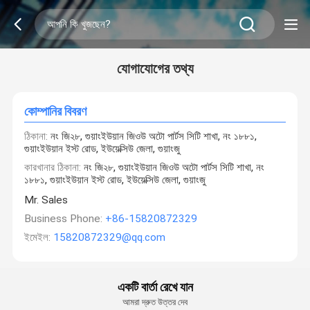
যোগাযোগের তথ্য
কোম্পানির বিবরণ
ঠিকানা:
নং জি২৮, গুয়াংইউয়ান জিওউ অটো পার্টস সিটি শাখা, নং ১৮৮১,
গুয়াংইউয়ান ইস্ট রোড, ইউয়েক্সিউ জেলা, গুয়াংজু
কারখানার ঠিকানা:
নং জি২৮, গুয়াংইউয়ান জিওউ অটো পার্টস সিটি শাখা, নং
১৮৮১, গুয়াংইউয়ান ইস্ট রোড, ইউয়েক্সিউ জেলা, গুয়াংজু
Mr. Sales
Business Phone:
+86-15820872329
ইমেইল:
15820872329@qq.com
একটি বার্তা রেখে যান
আমরা দ্রুত উত্তর দেব