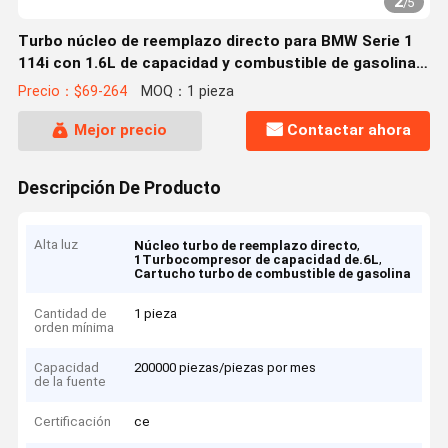
2
/
5
Turbo núcleo de reemplazo directo para BMW Serie 1
114i con 1.6L de capacidad y combustible de gasolina
N13B16M0 Motor
Precio：$69-264
MOQ：1 pieza
Mejor precio
Contactar ahora
Descripción De Producto
Alta luz
,
Núcleo turbo de reemplazo directo
,
1Turbocompresor de capacidad de.6L
Cartucho turbo de combustible de gasolina
Cantidad de
1 pieza
orden mínima
Capacidad
200000 piezas/piezas por mes
de la fuente
Certificación
ce