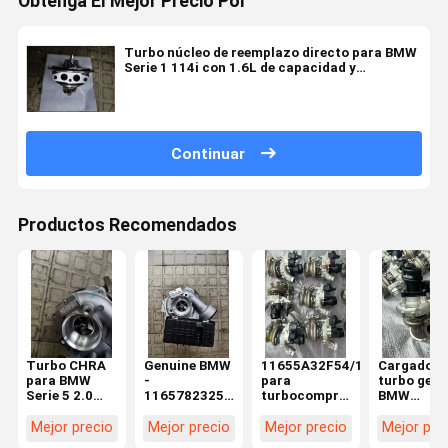
Obtenga El Mejor Precio Por
Turbo núcleo de reemplazo directo para BMW
Serie 1 114i con 1.6L de capacidad y
combustible de gasolina N13B16M0 Motor
Continuar
Productos Recomendados
Turbo CHRA
Genuine BMW
11655A32F54/11659845769
Cargador
para BMW
-
para
turbo genu
Serie 5 2.0
11657823256
turbocompresor
BMW
215CV
- EXCH-
nuevo motor
11655A32
N47D20T1
TURBO
BW B48
en el
Mejor precio
Mejor precio
Mejor precio
Mejor pre
5435-970-
CHARGER
diagrama 