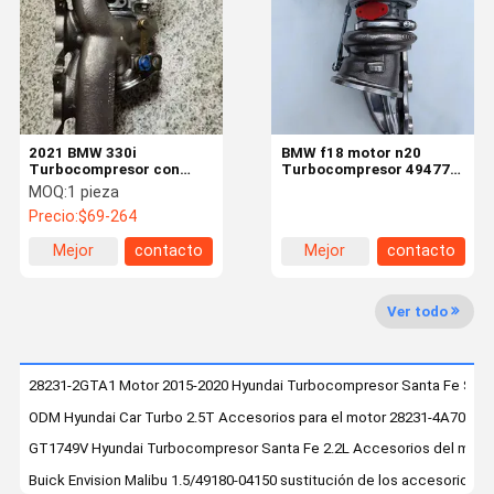
Recorrido
Control De
Contáctenos
Noticias
Por La
Calidad
Fábrica
2021 BMW 330i
BMW f18 motor n20
Turbocompresor con
Turbocompresor 49477-
colector de escape -
52500 Accesorios de
MOQ:
1 pieza
11658631904 Reemplazo
Turbo
Precio:
$69-264
directo del motor
Casos
Mejor
contacto
Mejor
contacto
precio
precio
Turbocompresor comercial
Ver todo
Compresor turbo de Nissan
28231-2GTA1 Motor 2015-2020 Hyundai Turbocompresor Santa Fe Spor
El Benz Turbocharger
ODM Hyundai Car Turbo 2.5T Accesorios para el motor 28231-4A700 5
BMW Turbocompresor
GT1749V Hyundai Turbocompresor Santa Fe 2.2L Accesorios del mot
Buick Envision Malibu 1.5/49180-04150 sustitución de los accesorios 
Hyundai Turbocompresor