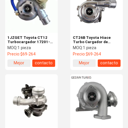
1JZGET Toyota CT12
CT26B Toyota Hiace
Turbocargador 17201-
Turbo Cargador de
70020 Reemplazo de
reemplazo 7M-GTE
MOQ:
1 pieza
MOQ:
1 pieza
piezas del motor
17201-58060
Precio:
$69-264
Precio:
$69-264
Mejor
contacto
Mejor
contacto
precio
precio