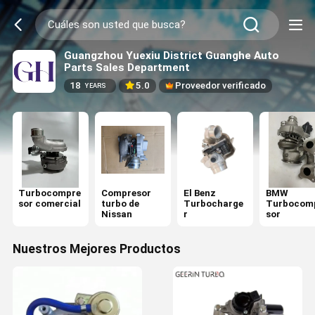
Guangzhou Yuexiu District Guanghe Auto
Parts Sales Department
18
5.0
Proveedor verificado
YEARS
Turbocompre
Compresor
El Benz
BMW
sor comercial
turbo de
Turbocharge
Turbocom
Nissan
r
sor
Nuestros Mejores Productos