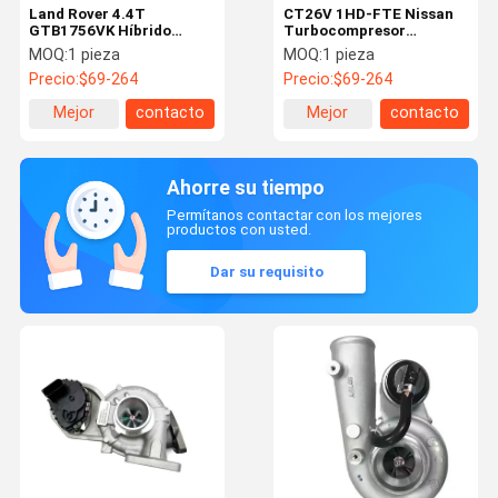
Land Rover 4.4T
CT26V 1HD-FTE Nissan
GTB1756VK Híbrido
Turbocompresor
Turbo Cargador 802733-
750001-0001 17201-
MOQ:
1 pieza
MOQ:
1 pieza
0001 Concha de aluminio
17050 Personalizado
Precio:
$69-264
Precio:
$69-264
Mejor
contacto
Mejor
contacto
precio
precio
Ahorre su tiempo
Permítanos contactar con los mejores
productos con usted.
Dar su requisito