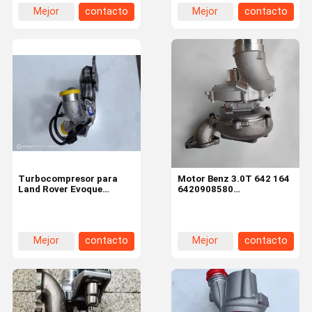
Turboalimentador BV43
Mejor
contacto
Mejor
contacto
53039700668 0667
precio
precio
Turbocompresor para
Motor Benz 3.0T 642 164
Land Rover Evoque
6420908580
Jaguar Volvo Nuevo
Turbocompresor
Mondeo Zhisheng 2.0
777318-5002s GT20
53039880505 LR074185
Turbocompresor
enfriado con aceite
Mejor
contacto
Mejor
contacto
precio
precio
En Casa
Productos
Los Vídeos
Acerca De
Nosotros