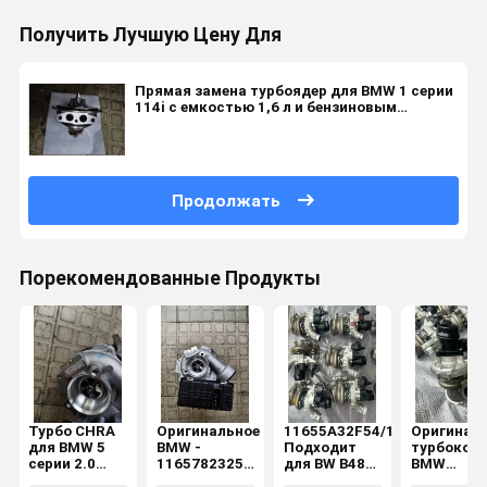
Получить Лучшую Цену Для
Прямая замена турбоядер для BMW 1 серии
114i с емкостью 1,6 л и бензиновым
двигателем N13B16M0
Продолжать
Порекомендованные Продукты
Турбо CHRA
Оригинальное
11655A32F54/11659845769/
Оригинал
для BMW 5
BMW -
Подходит
турбоком
серии 2.0
11657823256
для BW B48
BMW
215BHP
- EXCH-
новый
11655A32