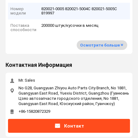
Номер
820021-0005 820021-5004С 820021-5005С
модели
819997
Поставка
200000 штук/кусочки в месяц
способности
Осмотрите больше
Контактная Информация
Mr. Sales
No G28, Guangyuan Zhiyou Auto Parts City Branch, No 1881,
Guangyuan East Road, Yuexiu District, Guangzhou (Гуанюань
Цзяо автозапчасти городского отделения, No 1881,
Guangyuan East Road, Юэсиуский район, Гуанчжоу)
+86-15820872329
Контакт