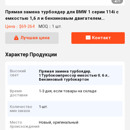
2
/
5
Прямая замена турбоядер для BMW 1 серии 114i с
емкостью 1,6 л и бензиновым двигателем
N13B16M0
Цена：$69-264
MOQ：1 шт.
Лучшая цена
Контакт
Характер Продукции
Высокий
,
Прямая замена турбоядер
свет
,
,
1Турбокомпрессор емкостью 0
6 л.
Бензиновый турбокартон
Время
1-3 дня, если товары на складе
доставки
Количество
1 шт.
мин заказа
Место
Новый, оригинальный
происхождения