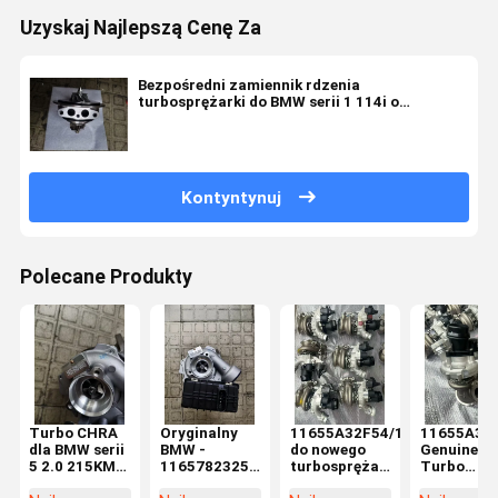
Uzyskaj Najlepszą Cenę Za
Bezpośredni zamiennik rdzenia
turbosprężarki do BMW serii 1 114i o
pojemności 1.6L i silniku benzynowym
N13B16M0
Kontyntynuj
Polecane Produkty
Turbo CHRA
Oryginalny
11655A32F54/11659845769/
11655A32
dla BMW serii
BMW -
do nowego
Genuine 
5 2.0 215KM
11657823256
turbosprężarki
Turbo
N47D20T1
- WYMIANA
silnika BW
Charger n