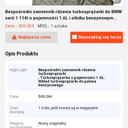
4
/
5
Bezpośredni zamiennik rdzenia turbosprężarki do BMW
serii 1 114i o pojemności 1.6L i silniku benzynowym
N13B16M0
Cena：$69-264
MOQ：1 sztuka
Najlepsza cena
Skontaktuj się teraz
Opis Produktu
High Light
Bezpośredni zamiennik rdzenia
turbosprężarki
,
,
Turbosprężarka o pojemności 1.6L
Wkład turbosprężarki do paliwa
benzynowego
Cena
$69-264
Czas
1-3 dni, jeśli towary są w magazynie
dostawy
Miejsce
Nowy, oryginalny
pochodzenia