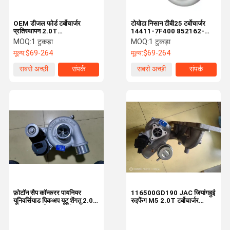
OEM डीजल फोर्ड टर्बोचार्जर
टोयोटा निसान टीबी25 टर्बोचार्जर
प्रतिस्थापन 2.0T
14411-7F400 852162-
GTE1446VKZ 850229-
5001S इंजन सहायक उपकरण
MOQ:
1 टुकड़ा
MOQ:
1 टुकड़ा
5004S
मूल्य:
$69-264
मूल्य:
$69-264
सबसे अच्छी
संपर्क
सबसे अच्छी
संपर्क
कीमत
कीमत
फ़ोटॉन सैप कॉन्करर पायनियर
116500GD190 JAC जियांगहुई
यूनिवर्सियाड पिकअप यूटू शेंगतु 2.0T
रुइफेंग M5 2.0T टर्बोचार्जर
4F20TC डीजल G6 इंजन
HFC4GA3-4D
टर्बोचार्जर BV43
53039700668 0667