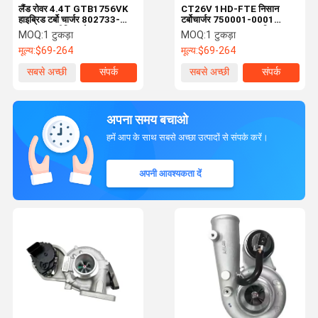
लैंड रोवर 4.4T GTB1756VK
CT26V 1HD-FTE निसान
हाइब्रिड टर्बो चार्जर 802733-
टर्बोचार्जर 750001-0001
0001 एल्यूमीनियम शेल
17201-17050 अनुकूलित
MOQ:
1 टुकड़ा
MOQ:
1 टुकड़ा
मूल्य:
$69-264
मूल्य:
$69-264
सबसे अच्छी
संपर्क
सबसे अच्छी
संपर्क
कीमत
कीमत
अपना समय बचाओ
हमें आप के साथ सबसे अच्छा उत्पादों से संपर्क करें।
अपनी आवश्यकता दें