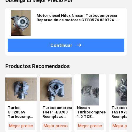
Obtenga El Mejor Precio Por
Motor diesel Hilux Nissan Turbocompresor
Reparación de motores GTB3576 830724-
0002 17201-E0724
Continuar
Productos Recomendados
Turbo
Turbocompresor
Nissan
Turbocom
GT2056V
14411-EB700
Turbocompresor
16319700
Turbocompresor
Reemplazo
1.0 TCE
Reemplaz
14411-EB700
directo para
sustitución
Directo pa
Reemplazo
Nissan
directa de
Nissan co
Mejor precio
Mejor precio
Mejor precio
Mejor pre
directo para
Navara YD25
gasolina con
Turbocom