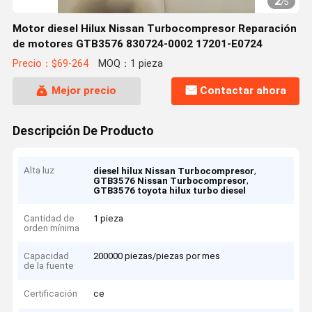
2
/
5
Motor diesel Hilux Nissan Turbocompresor Reparación
de motores GTB3576 830724-0002 17201-E0724
Precio：$69-264
MOQ：1 pieza
Mejor precio
Contactar ahora
Descripción De Producto
Alta luz
,
diesel hilux Nissan Turbocompresor
,
GTB3576 Nissan Turbocompresor
GTB3576 toyota hilux turbo diesel
Cantidad de
1 pieza
orden mínima
Capacidad
200000 piezas/piezas por mes
de la fuente
Certificación
ce