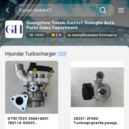
Guangzhou Yuexiu District Guanghe Auto
Parts Sales Department
18
5.0
zweryfikowane Dostawca
YEARS
Hyundai Turbocharger
(20)
GTB1752V 260416001
28231-2F000
784114-5002S
Turbosprężarka pasuje
TURBOCHARGER
do Hyundai ix35 2.0 CRDi