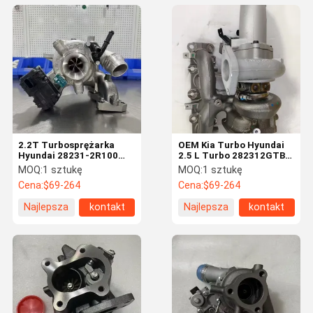
2.2T Turbosprężarka
OEM Kia Turbo Hyundai
Hyundai 28231-2R100
2.5 L Turbo 282312GTB1
53039700785
TD04L6-13WDT-10.0T
MOQ:
1 sztukę
MOQ:
1 sztukę
53039880785
50124-01020
Cena:
$69-264
Cena:
$69-264
Konserwacja silnika
Najlepsza
kontakt
Najlepsza
kontakt
cena
cena