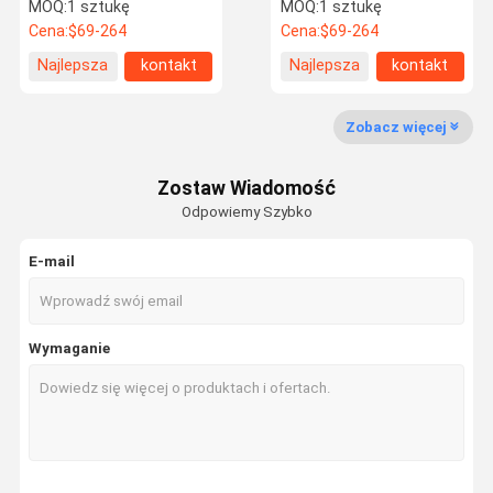
28231-2F701 796017-
turbosprężarki BV43
MOQ:
1 sztukę
MOQ:
1 sztukę
0008
silnika Hyundai
Cena:
$69-264
Cena:
$69-264
53039880127 28200-
4A480
Najlepsza
kontakt
Najlepsza
kontakt
Wycieczka
Kontrola
Skontaktuj
Nowości
cena
cena
Po Fabryce
Jakości
Się Z Nami
Zobacz więcej
Zostaw Wiadomość
Odpowiemy Szybko
Sprawy
E-mail
Komercyjny turbosprężarka
Nissan Turbo
Wymaganie
Benz Turbosprężarka
BMW Turbocharger
Hyundai Turbocharger