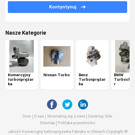
Kontyntynuj
Turbosprężarka LAND ROVER
Volkswagen Turbo Części
Nasze Kategorie
Ford Turbo Replacement
Audi Diesel Turbo
Great Wall Turbo
Isuzu Turbo
Komercyjny
Nissan Turbo
Benz
BMW
turbosprężar
Turbosprężar
Turbochar
Silnik Mitsubishi Turbo
ka
ka
r
Changan Turbo
Chery Turbo
Dom
O nas
Skontaktuj się z nami
Desktop Site
Sitemap
Polityka prywatności
Jakość
Komercyjny turbosprężarka
Fabryka w Chinach.Copyright ©