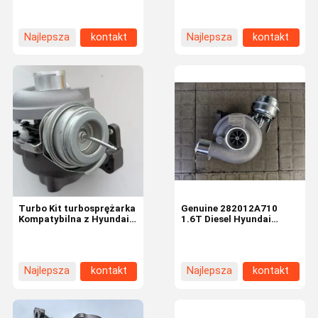
HYUNDAI D4HA 2.0 LTR -
do KIA Sportage III (SL)
Mag Engines
2.0 CRDi
Najlepsza
kontakt
Najlepsza
kontakt
cena
cena
Turbo Kit turbosprężarka
Genuine 282012A710
Kompatybilna z Hyundai
1.6T Diesel Hyundai
i20 i30 U2 Kompatybilna z
Turbo Direct
Kia Ceed Soul 1.6 CRDi
Replacement for Kia Soul
775274 28201-2A710
GTB1444V
Turbosprężarka
Najlepsza
kontakt
Najlepsza
kontakt
cena
cena