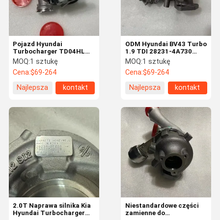
Pojazd Hyundai
ODM Hyundai BV43 Turbo
Turbocharger TD04HL
1.9 TDI 28231-4A730
28210-48000 Części
823665-5009S
MOQ:
1 sztukę
MOQ:
1 sztukę
zamienne silnika
Cena:
$69-264
Cena:
$69-264
Najlepsza
kontakt
Najlepsza
kontakt
cena
cena
Strona
Produkty
Filmy
O Nas
Główna
2.0T Naprawa silnika Kia
Niestandardowe części
Hyundai Turbocharger
zamienne do