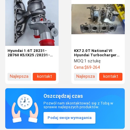
Hyundai 1.6T 28231-
KX7 2.0T National VI
2B760 K5/IX25 /28231-
Hyundai Turbocharger
2G430 X45 90126-01110
28231-2GTA1 Akcesoria
MOQ:
1 sztukę
turbosprężarka silnika
do silnika
Cena:
$69-264
Najlepsza
kontakt
Najlepsza
kontakt
cena
cena
Oszczędzaj czas
Pozwól nam skontaktować się z Tobą w
sprawie najlepszych produktów.
Podaj swoje wymagania