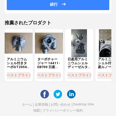
続行
推薦されたプロダクト
アルミニウム
ターボチャー
日産用アルミ
アルミニウ
シェル付きタ
ジャー 14411-
ニウムシェル
シェル付き
ーボGT2056V
EB700 日産ナ
ディーゼルタ
産ルノーメ
14411-EB700
バラ YD25 D40
ーボチャージ
ーヌIII用1.
日産ナバラ
用ダイレクト
ャー、ターボ
ディーゼル
ベストプライス
ベストプライス
ベストプライス
ベストプラ
YD25 D40ディ
フィット アル
チャージャー
ーボチャー
ーゼルエンジ
ミニウムシェ
16319700051
ャー直接交
ン用ダイレク
ル付き
直接交換
品
トフィット
Desktop Site
ホーム
企業情報
お問い合わせ
地図
プライバシーポリシー規約