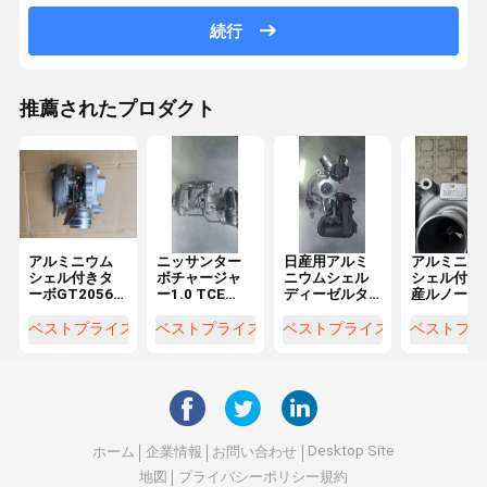
続行
推薦されたプロダクト
アルミニウム
ニッサンター
日産用アルミ
アルミニウ
シェル付きタ
ボチャージャ
ニウムシェル
シェル付き
ーボGT2056V
ー1.0 TCE
ディーゼルタ
産ルノーメ
14411-EB700
90/100HPエン
ーボチャージ
ーヌIII用1.
日産ナバラ
ジンのための
ャー、ターボ
ディーゼル
ベストプライス
ベストプライス
ベストプライス
ベストプラ
YD25 D40ディ
アルミシェル
チャージャー
ーボチャー
ーゼルエンジ
によるガソリ
16319700051
ャー直接交
ン用ダイレク
ン直接交換
直接交換
品
トフィット
Desktop Site
ホーム
企業情報
お問い合わせ
地図
プライバシーポリシー規約