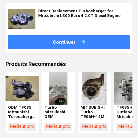
Direct Replacement Turbocharger for
Mitsubishi L300 Euro 4 2.0T Diesel Engine
1515A420 TF035HL
Continuer
Produits Recommandés
ODM TF035
Turbo
MITSUBISHI
TF035HL
Mitsubishi
Mitsubishi
Turbo
Outlander
Turbocharger
OEM
TE06H-14M
Mitsubishi
1515A420
1515A295
49398-14301
Moteur Tu
49335-02202
49335-01410
Moteur
2.2 DI-
Meilleur prix
Meilleur prix
Meilleur prix
Meilleur p
Direct
Remplacement
Turbocompresseur
D110Kw
Replacement
du moteur du
150HP