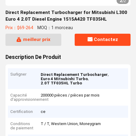
2
/
2
Direct Replacement Turbocharger for Mitsubishi L300
Euro 4 2.0T Diesel Engine 1515A420 TF035HL
Prix：$69-264
MOQ：1 morceau
meilleur prix
Contactez
Description De Produit
Surligner
,
Direct Replacement Turbocharger
,
Euro 4 Mitsubishi Turbo
2.0T TF035HL Turbo
Capacité
200000 pièces / pièces par mois
d'approvisionnement
Certification
ce
Conditions
T / T, Western Union, Moneygram
de paiement