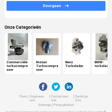
Doorgaan
LAND ROVER-turbocompressor
Volkswagen Turbodelen
Onze Categorieën
Ford Turbo Vervanging
Audi Diesel Turbo
Grote Muur Turbo
Isuzu Turbocompressor
Commerciële
Nissan
Benz
BMW-
turbocompre
Turbocompre
Turbolader
turbolader
Mitsubishi Motor Turbo
ssor
ssor
Changan Turbo
Chery Turbo
Thuis
Ongeveer
Contacteer
Desktop
ons
ons
Site
Sitemap
Privacybeleid