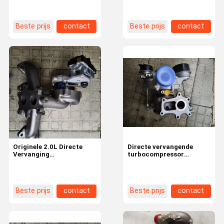
HK83-6K682-AA
3.0 832861-1 HK83-
LR091596-
6K682-AA
Beste prijs
contact
Beste prijs
contact
Originele 2.0L Directe
Directe vervangende
Vervanging
turbocompressor
Turbocharger voor Land
cartridge voor Land
Rover LR104440
Rover 2.0D benzinemotor
10009700131
Beste prijs
contact
Beste prijs
contact