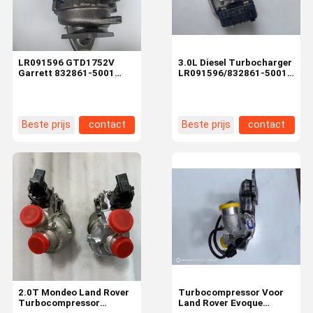
LR091596 GTD1752V
3.0L Diesel Turbocharger
Garrett 832861-5001
LR091596/832861-5001
Turbolader Jaguar Land
Land Rover Range Rover
Rover Range Rover Velar
Velar 2017- Jaguar XJ
Beste prijs
contact
Beste prijs
contact
Huis
Producten
Video's
Over Ons
2.0T Mondeo Land Rover
Turbocompressor Voor
Turbocompressor
Land Rover Evoque