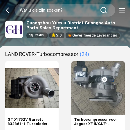
Guangzhou Yuexiu District Guanghe Auto
Parts Sales Department
18
5.0
Geverifieerde Leverancier
YEARS
LAND ROVER-Turbocompressor
(24)
GTD1752V Garrett
Turbocompressor voor
832861-1 Turbolader
Jaguar XF II/XJ/F-
Jaguar XF XJ T4A8248
PACE/Range Rover Velar