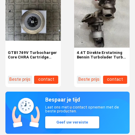
GTB1749V Turbocharger
4.4T Direkte Erstatning
Core CHRA Cartridge
Bensin Turbolader Turbo
2.2T Directe Vervanging
for Land Rover 448DT V8
voor Land Rover Defender
Euro 5 D5
Beste prijs
contact
Beste prijs
contact
Bespaar je tijd
Laat ons met u contact opnemen met de
beste producten.
Geef uw vereiste