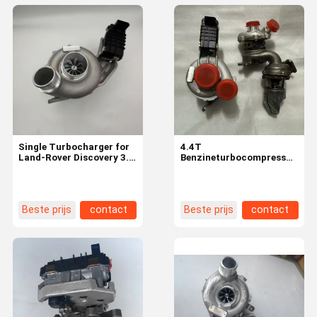
Single Turbocharger for
4.4T
Land-Rover Discovery 3.0
Benzineturbocompressor
TDV6 Engine Turbo
Directe Vervanging voor
778401-6 Direct
Land Rover Range Rover
Replacement
448DT
Beste prijs
contact
Beste prijs
contact