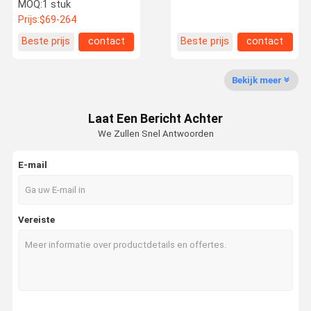
GT1549VK 793829-0002
Jaguar Volvo Nieuwe
MOQ:
1 stuk
Mondeo Zhisheng 2.0
Prijs:
$69-264
53039880505 LR074185
Fabriekstour
Kwaliteitsco
Neem
Nieuws
Beste prijs
contact
Beste prijs
contact
Ntrole
Contact Met
Ons Op
Bekijk meer
Laat Een Bericht Achter
We Zullen Snel Antwoorden
Gevallen
E-mail
Commerciële turbocompressor
Nissan Turbocompressor
Vereiste
Benz Turbolader
BMW-turbolader
Hyundai Turbocompressor