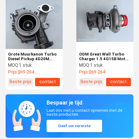
Grote Muurkanon Turbo
ODM Great Wall Turbo
Diesel Pickup 4D20M
Charger 1.5 4G15B Motor
Motor Accessoires
1118100-EG01B
MOQ:
1 stuk
MOQ:
1 stuk
1118100XED95 ELT09
Prijs:
$69-264
Prijs:
$69-264
Beste prijs
contact
Beste prijs
contact
Bespaar je tijd
Laat ons met u contact opnemen met de
beste producten.
Geef uw vereiste