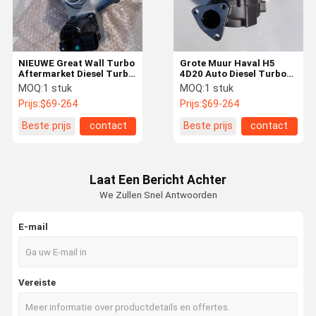
NIEUWE Great Wall Turbo
Grote Muur Haval H5
Aftermarket Diesel Turbo
4D20 Auto Diesel Turbo
MHI 1118100XEG06B
1118100-ED01A
MOQ:
1 stuk
MOQ:
1 stuk
4G15E 1.5 GDIT
53039700168 Turbolader
Prijs:
$69-264
Prijs:
$69-264
Beste prijs
contact
Beste prijs
contact
Laat Een Bericht Achter
We Zullen Snel Antwoorden
E-mail
Huis
Producten
Video's
Over Ons
Vereiste