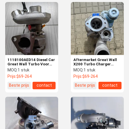
1118100AED14 Diesel Car
Aftermarket Great Wall
Great Wall Turbo Voor
X200 Turbo Charger
Wingle 4D20B Motor
90CM Voor HAVAL H9 GW
MOQ:
1 stuk
MOQ:
1 stuk
1118100-E09
4D20 1118100AEC01
Prijs:
$69-264
Prijs:
$69-264
4913104630
Beste prijs
contact
Beste prijs
contact