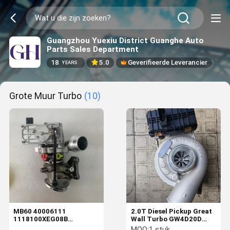
Guangzhou Yuexiu District Guanghe Auto
Parts Sales Department
18
5.0
Geverifieerde Leverancier
YEARS
Grote Muur Turbo
(10)
MB60 40006111
2.0T Diesel Pickup Great
1118100XEG08B
Wall Turbo GW4D20D
GW4G15F Great Wall
Motor 815479-5007
MOQ:
1 stuk