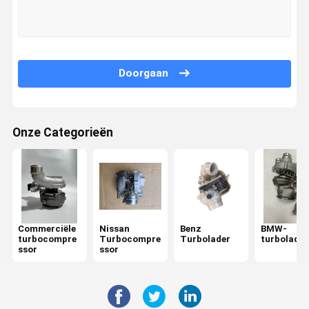
Fabriekstour
Kwaliteitsco
Neem
Nieuws
Ntrole
Contact Met
Ons Op
Doorgaan
Onze Categorieën
Gevallen
Commerciële turbocompressor
Nissan Turbocompressor
Commerciële
Nissan
Benz
BMW-
Benz Turbolader
turbocompre
Turbocompre
Turbolader
turbolader
ssor
ssor
BMW-turbolader
Hyundai Turbocompressor