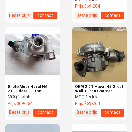
Turbo M6 Harvard Vv5
1118100AED12
Prijs:
$69-264
1.5T GW4G15F
1118100XED95 Junqi
Beste prijs
contact
Beste prijs
contact
2.0T Diesel Demontage
Grote Muur Haval H6
OEM 2.0T Haval H5 Great
2.0T Diesel Turbo
Wall Turbo Charger
53039700155 1118100-
vervanging 53039700168
MOQ:
1 stuk
MOQ:
1 stuk
ED01
1118100-ED01A
Prijs:
$69-264
Prijs:
$69-264
Beste prijs
contact
Beste prijs
contact