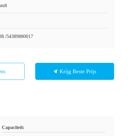
ault
8 /54389880017
Ons
Krijg Beste Prijs
Capaciteit: