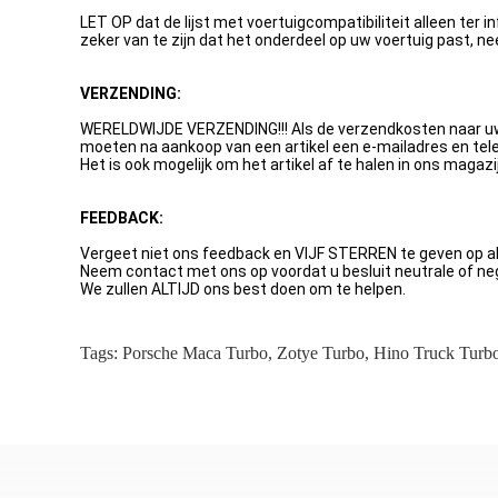
LET OP dat de lijst met voertuigcompatibiliteit alleen ter
zeker van te zijn dat het onderdeel op uw voertuig past, ne
VERZENDING:
WERELDWIJDE VERZENDING!!! Als de verzendkosten naar uw l
moeten na aankoop van een artikel een e-mailadres en t
Het is ook mogelijk om het artikel af te halen in ons maga
FEEDBACK:
Vergeet niet ons feedback en VIJF STERREN te geven op al
Neem contact met ons op voordat u besluit neutrale of neg
We zullen ALTIJD ons best doen om te helpen.
Tags:
Porsche Maca Turbo
,
Zotye Turbo
,
Hino Truck Turb