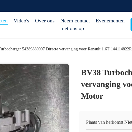
cten
Video's
Over ons
Neem contact
Evenementen
met ons op
urbocharger 54389880007 Directe vervanging voor Renault 1.6T 144114822R
BV38 Turbocha
vervanging vo
Motor
Plaats van herkomst
Nie