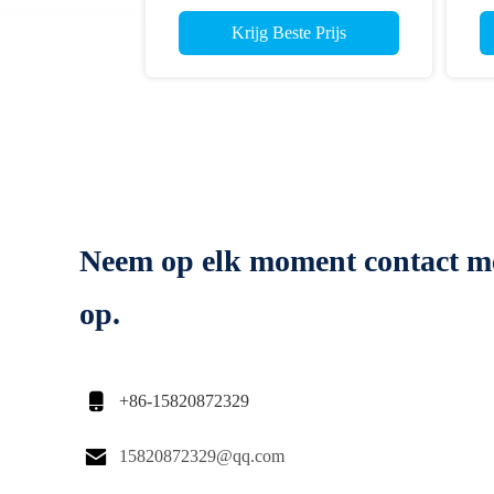
810164-0002 GTC14 TH0251S
Krijg Beste Prijs
Neem op elk moment contact m
op.

+86-15820872329

15820872329@qq.com