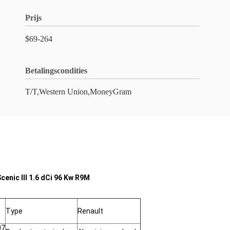
Prijs
$69-264
Betalingscondities
T/T,Western Union,MoneyGram
nic III 1.6 dCi 96 Kw R9M
Type
Renault
07