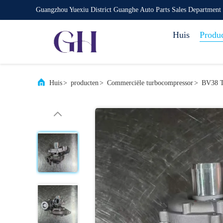
Guangzhou Yuexiu District Guanghe Auto Parts Sales Department
Huis
Produ
Huis
>
producten
>
Commerciële turbocompressor
>
BV38 T