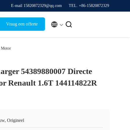
E-mail 15820872329@qq.com
TEL. +86-15820872329


Vraag een offerte
 Motor
rger 54389880007 Directe
or Renault 1.6T 144114822R
uw, Origineel