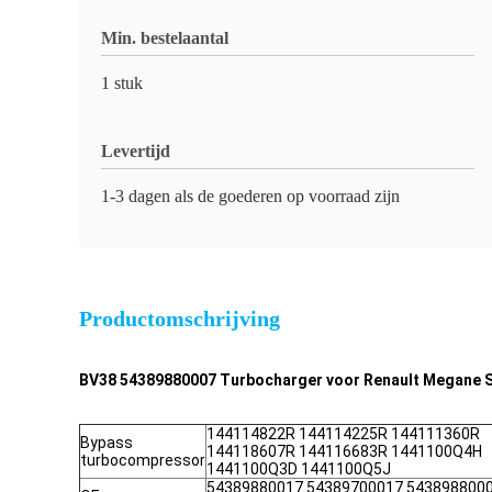
Min. bestelaantal
1 stuk
Levertijd
1-3 dagen als de goederen op voorraad zijn
Productomschrijving
BV38 54389880007 Turbocharger voor Renault Megane Sce
144114822R 144114225R 144111360R
Bypass
144118607R 144116683R 1441100Q4H
turbocompressor
1441100Q3D 1441100Q5J
54389880017 54389700017 543898800