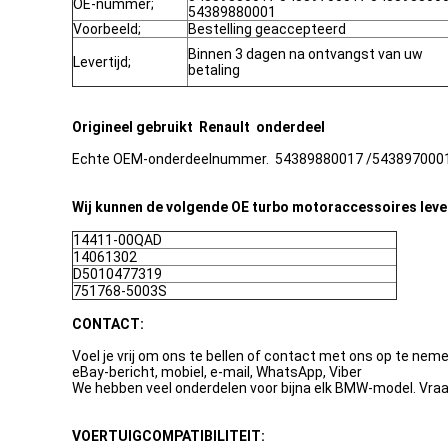
OE-nummer;
54389880001
Voorbeeld;
Bestelling geaccepteerd
Binnen 3 dagen na ontvangst van uw
Levertijd;
betaling
Origineel gebruikt
Renault
onderdeel
Echte OEM-onderdeelnummer.
54389880017 /5438970001
Wij kunnen de volgende OE turbo motoraccessoires leve
14411-00QAD
14061302
D5010477319
751768-5003S
CONTACT:
Voel je vrij om ons te bellen of contact met ons op te neme
eBay-bericht, mobiel, e-mail, WhatsApp, Viber
We hebben veel onderdelen voor bijna elk BMW-model. Vra
VOERTUIGCOMPATIBILITEIT: