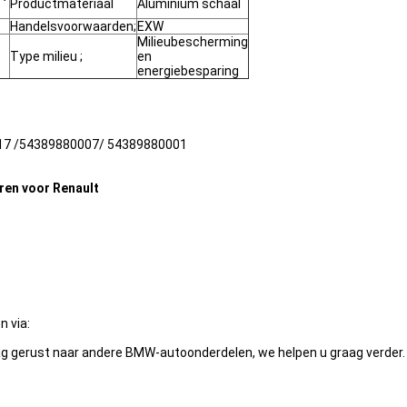
Productmateriaal
Aluminium schaal
Handelsvoorwaarden;
EXW
Milieubescherming
Type milieu ;
en
energiebesparing
7 /54389880007/ 54389880001
ren voor Renault
n via:
ag gerust naar andere BMW-autoonderdelen, we helpen u graag verder.