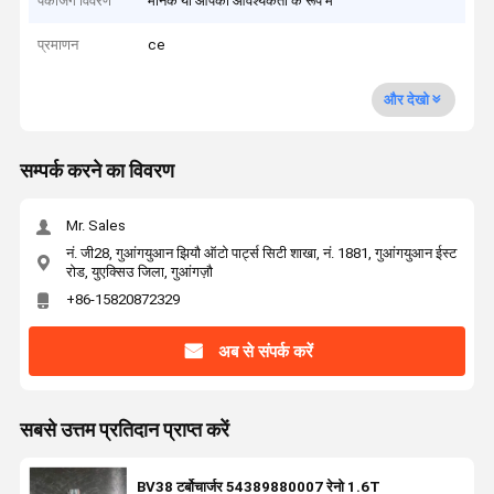
पैकेजिंग विवरण
मानक या आपकी आवश्यकता के रूप में
प्रमाणन
ce
और देखो
सम्पर्क करने का विवरण
Mr. Sales
नं. जी28, गुआंगयुआन झियौ ऑटो पार्ट्स सिटी शाखा, नं. 1881, गुआंगयुआन ईस्ट
रोड, युएक्सिउ जिला, गुआंगज़ौ
+86-15820872329
अब से संपर्क करें
सबसे उत्तम प्रतिदान प्राप्त करें
BV38 टर्बोचार्जर 54389880007 रेनो 1.6T