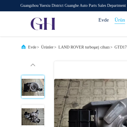
Guangzhou Yuexiu District Guanghe Auto Parts Sales Department
Evde
Ürün
Evde
>
Ürünler
>
LAND ROVER turboşarj cihazı
>
GTD175