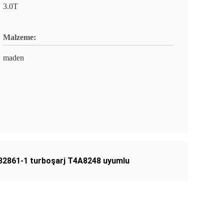
3.0T
Malzeme:
maden
32861-1 turboşarj T4A8248 uyumlu