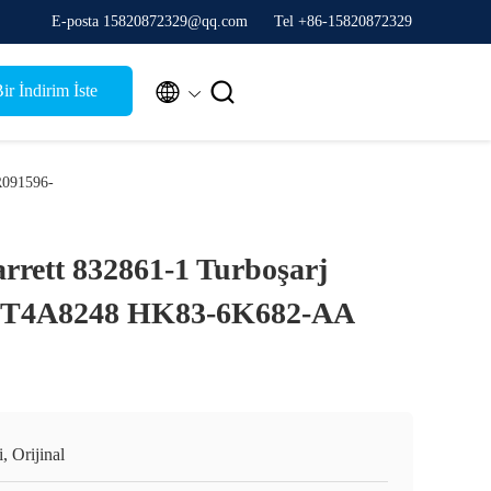
E-posta 15820872329@qq.com
Tel +86-15820872329


ir İndirim İste
R091596-
rett 832861-1 Turboşarj
J T4A8248 HK83-6K682-AA
, Orijinal