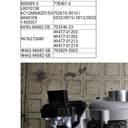
800089-3
778401-6
LR010138
6C1Q6K682EF/EH
752610-0010 /
6K681EN
5032/0015/ 0012/0032
1435057
669Q-6K682-CB
753546-23
49477-01203
49477-01202
9676272680
49477-01213
49477-01214
4HAQ-6K682-GB
793829-5003
4HAQ-6K682-GB