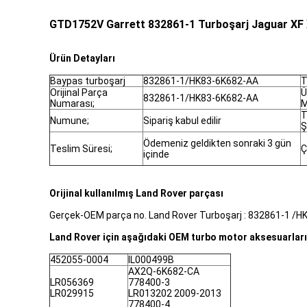
GTD1752V Garrett 832861-1 Turboşarj Jaguar X
Ürün Detayları
Baypas turboşarj
832861-1/HK83-6K682-AA
T
Orijinal Parça
Ü
832861-1/HK83-6K682-AA
Numarası;
M
T
Numune;
Sipariş kabul edilir
Ş
Ödemeniz geldikten sonraki 3 gün
Teslim Süresi;
Ç
içinde
Orijinal kullanılmış Land Rover parçası
Gerçek-OEM parça no. Land Rover Turboşarj : 832861-1 /
Land Rover için aşağıdaki OEM turbo motor aksesuarların
452055-0004
IL000499B
AX2Q-6K682-CA
LR056369
778400-3
LR029915
LR013202 2009-2013
778400-4