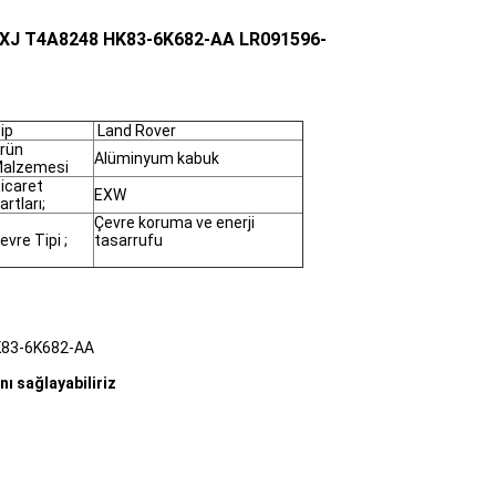
F XJ T4A8248 HK83-6K682-AA LR091596-
ip
Land Rover
rün
Alüminyum kabuk
alzemesi
icaret
EXW
artları;
Çevre koruma ve enerji
evre Tipi ;
tasarrufu
HK83-6K682-AA
ı sağlayabiliriz