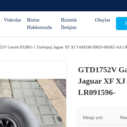
Videolar
Bizim
Bizimle
Olaylar
B
Hakkımızda
İletişim
2V Garrett 832861-1 Turboşarj Jaguar XF XJ T4A8248 HK83-6K682-AA L
GTD1752V Gar
Jaguar XF X
LR091596-
Menşe yeri
Yeni