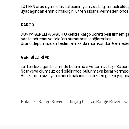
LÜTFEN araç uyumluluk listesinin yalnızca bilgi amaçlı old
uyacağından emin olmak için lütfen sipariş vermeden önce 
KARGO:
DÜNYA GENELİ KARGO!!! Ülkenize kargo ücreti belirtilmemişse 
posta adresini ve telefon numarasını sağlamalıdır!
Ürünü depomuzdan teslim almak da mümkündür. Gelmeden ön
GERİ BİLDİRİM:
Lütfen bize geri bildirimde bulunmayı ve tüm Detaylı Satıc
Nötr veya olumsuz geri bildirimde bulunmaya karar vermeden
Her zaman size yardımcı olmak için elimizden geleni yapac
Etiketler:
Range Rover Turboşarj Cihazı
,
Range Rover Twi