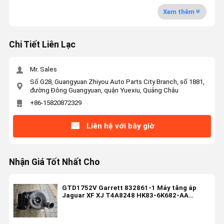
Xem thêm
Chi Tiết Liên Lạc
Mr. Sales
Số G28, Guangyuan Zhiyou Auto Parts City Branch, số 1881,
đường Đông Guangyuan, quận Yuexiu, Quảng Châu
+86-15820872329
Liên hệ với bây giờ
Nhận Giá Tốt Nhất Cho
GTD1752V Garrett 832861-1 Máy tăng áp
Jaguar XF XJ T4A8248 HK83-6K682-AA
LR091596-