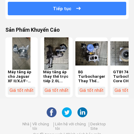
Tiếp tục
Sản Phẩm Khuyến Cáo
Máy tăng áp
Máy tăng áp
Bộ
GTB1749V
cho Jaguar
thay thế trực
Turbocharger
Turbochar
XF II/XJ/F-
tiếp 2.0L
Thay Thế
Core CHRA
PACE/Range
chính hãng
Trực Tiếp
Cartridge
Rover Velar
cho Land
cho Động Cơ
2.2T Thay 
Giá tốt nhất
Giá tốt nhất
Giá tốt nhất
Giá tốt n
3.0 832861-1
Rover
Xăng Land
trực tiếp 
HK83-6K682-
LR104440
Rover 2.0D
Land Rove
AA
10009700131
Defender
Nhà
Về chúng
Liên hệ với chúng
Desktop
tôi
tôi
Site