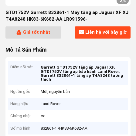
2
/
4
GTD1752V Garrett 832861-1 Máy tăng áp Jaguar XF XJ
T4A8248 HK83-6K682-AA LR091596-
Giá tốt nhất
Liên hệ với bây giờ
Mô Tả Sản Phẩm
Điểm nổi bật
,
Garrett GTD1752V tăng áp Jaguar XF
,
GTD1752V tăng áp bảo hành Land Rover
Garrett 832861-1 tăng áp T4A8248 tương
thích
Nguồn gốc
Mới, nguyên bản
Hàng hiệu
Land Rover
Chứng nhận
ce
Số mô hình
832861-1 /HK83-6K682-AA