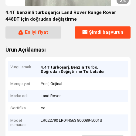
2
/
4
4.4T benzinli turboşarjcı Land Rover Range Rover
448DT için doğrudan değiştirme
En iyi fiyat
Şimdi başvurun
Ürün Açıklaması
Vurgulamak
,
,
4.4T turboşarj
Benzin Turbo
Doğrudan Değiştirme Turbolader
Menşe yeri
Yeni, Orijinal
Marka adı
Land Rover
Sertifika
ce
Model
LR022790 LR044563 800089-5001S
numarası