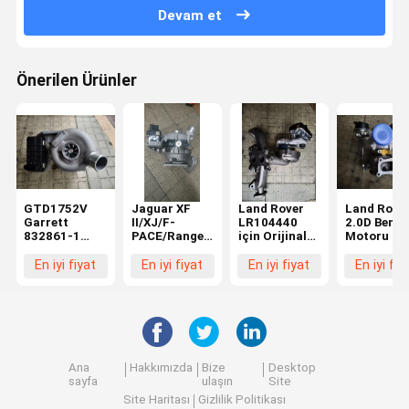
Devam et
Önerilen Ürünler
GTD1752V
Jaguar XF
Land Rover
Land Rove
Garrett
II/XJ/F-
LR104440
2.0D Benzi
832861-1
PACE/Range
için Orijinal
Motoru içi
Turboşarj
Rover Velar
2.0L
Doğrudan
Jaguar XF XJ
3.0 832861-1
Doğrudan
Değiştirme
En iyi fiyat
En iyi fiyat
En iyi fiyat
En iyi fiy
T4A8248
HK83-6K682-
Değişim
Turboşarj
HK83-6K682-
AA için
Turboşarj
Patronu
AA
turboşarj
10009700
LR091596-
Ana
Hakkımızda
Bize
Desktop
sayfa
ulaşın
Site
Site Haritası
Gizlilik Politikası