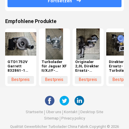
Fortsetzen
Empfohlene Produkte
GTD1752V
Turbolader
Originaler
Direkter
Garrett
für Jaguar XF
2,0L Direkter
Ersatz-
832861-1
II/XJ/F-
Ersatz-
Turbolade
Turbolader
PACE/Range
Turbolader
Einsatz fü
Jaguar XF XJ
Rover Velar
für Land
Land Rove
Bestpreis
Bestpreis
Bestpreis
Bestprei
T4A8248
3.0 832861-1
Rover
2.0D
HK83-6K682-
HK83-6K682-
LR104440
Benzinmot
AA
AA
10009700
LR091596-
Startseite
Über uns
Kontakt
Desktop Site
Sitemap
Privacy policy
Qualität
Gewerblicher Turbolader
China Fabrik.Copyright © 2026