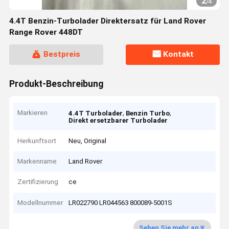
2
/
4
4.4T Benzin-Turbolader Direktersatz für Land Rover
Range Rover 448DT
Bestpreis
Kontakt
Produkt-Beschreibung
Markieren
,
,
4.4T Turbolader
Benzin Turbo
Direkt ersetzbarer Turbolader
Herkunftsort
Neu, Original
Markenname
Land Rover
Zertifizierung
ce
Modellnummer
LR022790 LR044563 800089-5001S
Sehen Sie mehr an