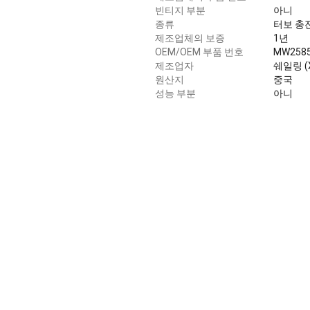
빈티지 부분
아니
종류
터보 충
제조업체의 보증
1년
OEM/OEM 부품 번호
MW258
제조업자
쉐일링 (X
원산지
중국
성능 부분
아니