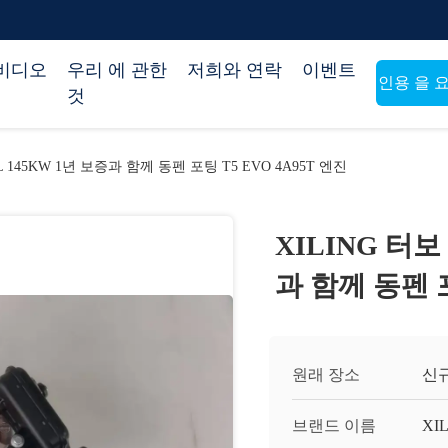
비디오
우리 에 관한
저희와 연락
이벤트
인용 을 
것
L 145KW 1년 보증과 함께 동펜 포팅 T5 EVO 4A95T 엔진
XILING 터보
과 함께 동펜 포
원래 장소
신규
브랜드 이름
XI