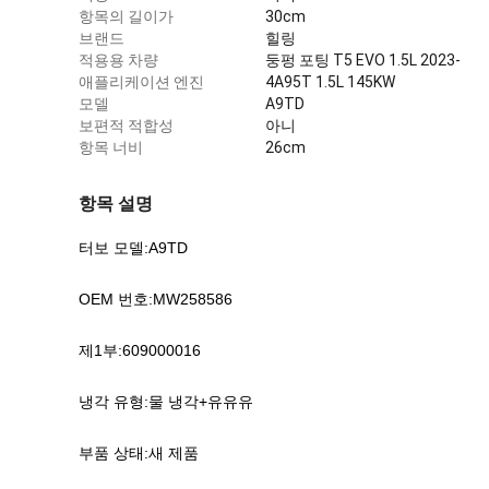
태
항목의 길이가
30cm
에
브랜드
힐링
대
적용용 차량
둥펑 포팅 T5 EVO 1.5L 2023-
해
애플리케이션 엔진
4A95T 1.5L 145KW
모델
A9TD
보편적 적합성
아니
항목 너비
26cm
항목 설명
터보 모델:A9TD
OEM 번호:MW258586
제1부:609000016
냉각 유형:물 냉각+유유유
부품 상태:새 제품