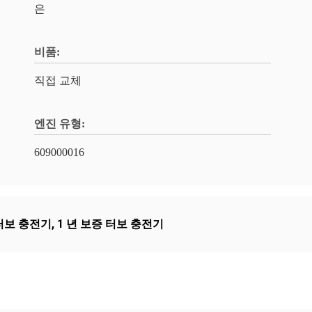
은
비품:
직접 교체
엔진 유형:
​609000016
 터보 충전기
,
1 년 보증 터보 충전기