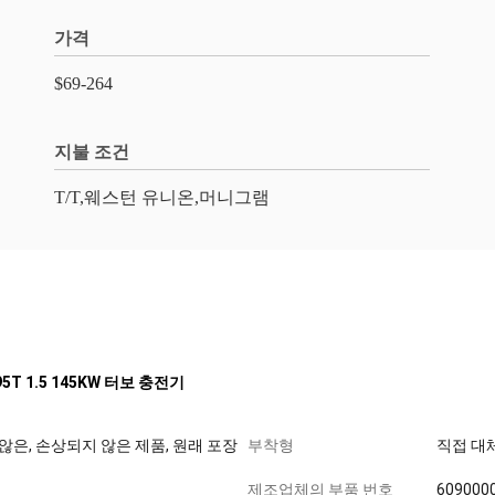
가격
$69-264
지불 조건
T/T,웨스턴 유니온,머니그램
A95T 1.5 145KW 터보 충전기
 않은, 손상되지 않은 제품, 원래 포장
부착형
직접 대
제조업체의 부품 번호
609000