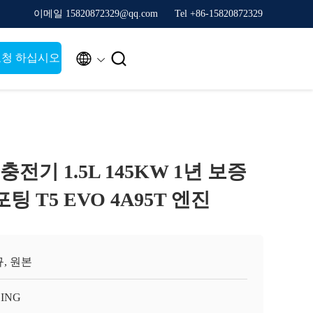
이메일 15820872329@qq.com
Tel +86-15820872329


요청 하십시오
 충전기 1.5L 145KW 1년 보증
팅 T5 EVO 4A95T 엔진
, 원본
LING