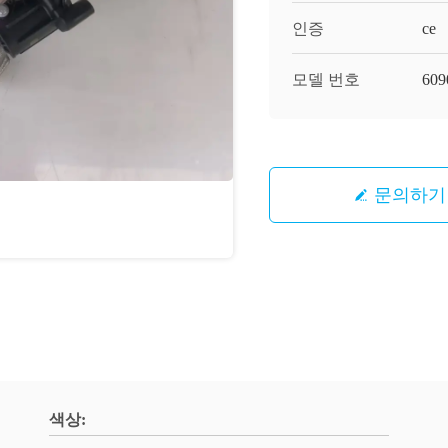
인증
ce
모델 번호
​60
문의하기
색상: