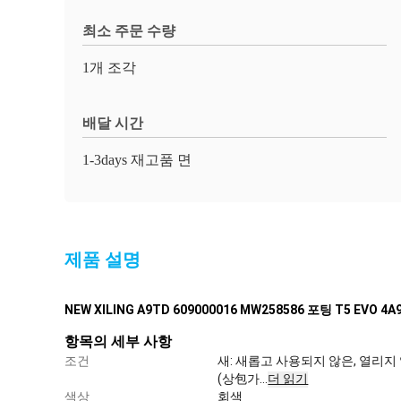
최소 주문 수량
1개 조각
배달 시간
1-3days 재고품 면
제품 설명
NEW XILING A9TD 609000016 MW258586 포팅 T5 EVO 4
항목의 세부 사항
조건
새: 새롭고 사용되지 않은, 열리지
(상包가...
더 읽기
그
상
색상
회색