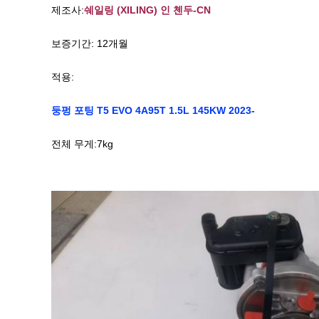
제조사:
쉐일링 (XILING) 인 첸두-CN
보증기간: 12개월
적용:
둥펑 포팅 T5 EVO 4A95T 1.5L 145KW 2023-
전체 무게:7kg