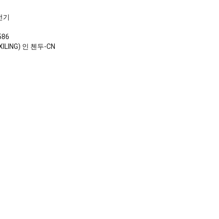
전기
586
ILING) 인 첸두-CN