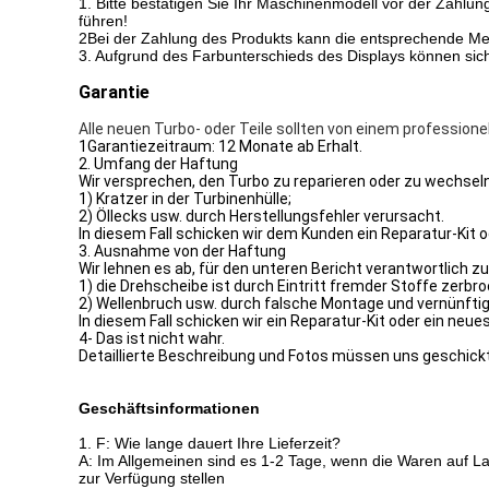
1. Bitte bestätigen Sie Ihr Maschinenmodell vor der Zahlung
führen!
2Bei der Zahlung des Produkts kann die entsprechende Meh
3. Aufgrund des Farbunterschieds des Displays können sich 
Garantie
Alle neuen Turbo- oder Teile sollten von einem professione
1Garantiezeitraum: 12 Monate ab Erhalt.
2. Umfang der Haftung
Wir versprechen, den Turbo zu reparieren oder zu wechseln
1) Kratzer in der Turbinenhülle;
2) Öllecks usw. durch Herstellungsfehler verursacht.
In diesem Fall schicken wir dem Kunden ein Reparatur-Kit o
3. Ausnahme von der Haftung
Wir lehnen es ab, für den unteren Bericht verantwortlich zu
1) die Drehscheibe ist durch Eintritt fremder Stoffe zerbr
2) Wellenbruch usw. durch falsche Montage und vernünft
In diesem Fall schicken wir ein Reparatur-Kit oder ein neu
4- Das ist nicht wahr.
Detaillierte Beschreibung und Fotos müssen uns geschickt
Geschäftsinformationen
1.
F: Wie lange dauert Ihre Lieferzeit?
A: Im Allgemeinen sind es 1-2 Tage, wenn die Waren auf La
zur Verfügung stellen