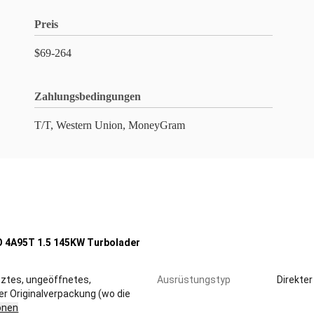
Preis
$69-264
Zahlungsbedingungen
T/T, Western Union, MoneyGram
 4A95T 1.5 145KW Turbolader
tztes, ungeöffnetes,
Ausrüstungstyp
Direkter
er Originalverpackung (wo die
onen
ü