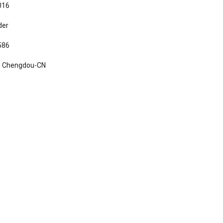
016
der
586
in Chengdou-CN