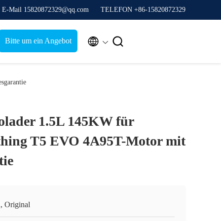
E-Mail 15820872329@qq.com
TELEFON +86-15820872329


Bitte um ein Angebot
sgarantie
lader 1.5L 145KW für
thing T5 EVO 4A95T-Motor mit
tie
, Original