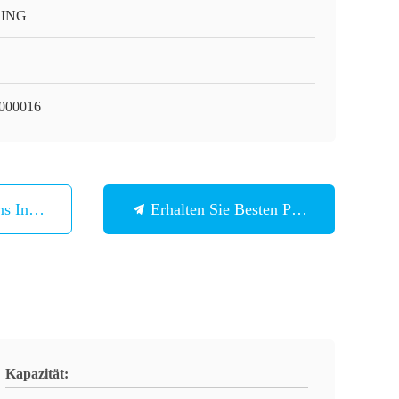
LING
9000016
ns In Verbindung
Erhalten Sie Besten Preis
Kapazität: