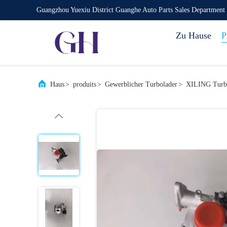
Guangzhou Yuexiu District Guanghe Auto Parts Sales Department
Zu Hause
P
Haus
>
produits
>
Gewerblicher Turbolader
>
XILING Turbo