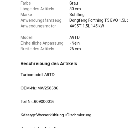
Farbe
Grau
Länge des Artikels
30 cm
Marke
Schilling
Anwendungsfahrzeug
Dongfeng Forthing T5 EVO 1.5L
Anwendungsmotor
4A95T 1,5L 145 kW
Modell
A9TD
Einheitliche Anpassung
- Nein.
Breite des Artikels
26 cm
Beschreibung des Artikels
Turbomodell:A9TD
OEM-Nr.:MW258586
Teil Nr.:609000016
Kältetyp:Wasserkühlung+Ölschmierung