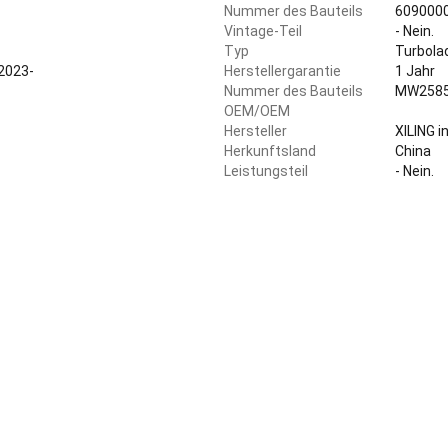
b
Nummer des Bauteils
609000
e
Vintage-Teil
- Nein.
r
Typ
Turbola
d
 2023-
e
Herstellergarantie
1 Jahr
n
Nummer des Bauteils
MW258
Z
OEM/OEM
u
Hersteller
XILING 
s
t
Herkunftsland
China
a
Leistungsteil
- Nein.
n
d