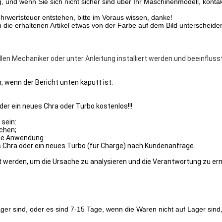
, und wenn Sie sich nicht sicher sind über Ihr Maschinenmodell, kontakt
rwertsteuer entstehen, bitte im Voraus wissen, danke!
die erhaltenen Artikel etwas von der Farbe auf dem Bild unterscheiden
llen Mechaniker oder unter Anleitung installiert werden.und beeinfluss
, wenn der Bericht unten kaputt ist:
der ein neues Chra oder Turbo kostenlos!!!
 sein:
ochen;
ige Anwendung.
es Chra oder ein neues Turbo (für Charge) nach Kundenanfrage.
 werden, um die Ursache zu analysieren und die Verantwortung zu erm
ger sind, oder es sind 7-15 Tage, wenn die Waren nicht auf Lager sin