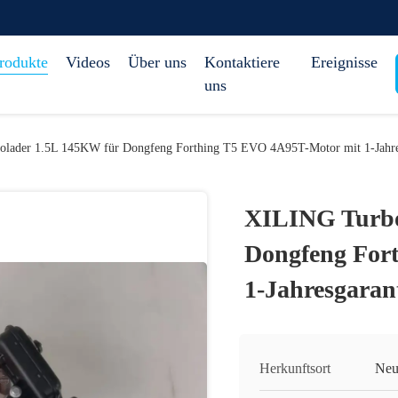
rodukte
Videos
Über uns
Kontaktiere
Ereignisse
uns
lader 1.5L 145KW für Dongfeng Forthing T5 EVO 4A95T-Motor mit 1-Jahre
XILING Turbo
Dongfeng For
1-Jahresgaran
Herkunftsort
Neu