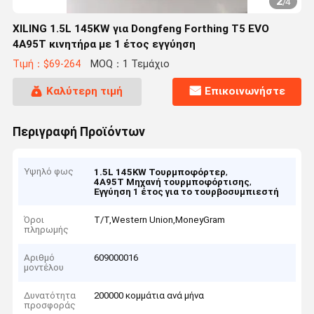
2
/
4
XILING 1.5L 145KW για Dongfeng Forthing T5 EVO
4A95T κινητήρα με 1 έτος εγγύηση
Τιμή：$69-264
MOQ：1 Τεμάχιο
Καλύτερη τιμή
Επικοινωνήστε
Περιγραφή Προϊόντων
Υψηλό φως
,
1.5L 145KW Τουρμποφόρτερ
,
4A95T Μηχανή τουρμποφόρτισης
Εγγύηση 1 έτος για το τουρβοσυμπιεστή
Όροι
T/T,Western Union,MoneyGram
πληρωμής
Αριθμό
609000016
μοντέλου
Δυνατότητα
200000 κομμάτια ανά μήνα
προσφοράς