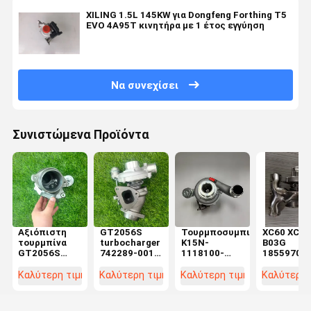
XILING 1.5L 145KW για Dongfeng Forthing T5
EVO 4A95T κινητήρα με 1 έτος εγγύηση
Να συνεχίσει
Συνιστώμενα Προϊόντα
Αξιόπιστη
GT2056S
Τουρμποσυμπιεστή
XC60 XC90
τουρμπίνα
turbocharger
K15N-
B03G
GT2056S
742289-001
1118100-
18559700
742289-
για
181-02
Turbochar
5005S
SsangYong
6377580
Billet για
Καλύτερη τιμή
Καλύτερη τιμή
Καλύτερη τιμή
Καλύτερη 
742289-0001
Rexton
6448841 για
Vol.vo S60
742289-0003
Rodius 270
ανταλλακτικά
S90 Cross
για SSANG
XVT 186HP
κινητήρα
Country 2.