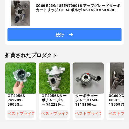
XC60 B03G 18559700018 アップグレードターボ
カートリッジ CHRA ボルボ S60 S90 V60 V90
XC90 クロスカントリー 2015-2022 エンジン
2.0L 適合
続行
推薦されたプロダクト
GT2056S
GT2056Sター
ターボチャー
XC60 XC90
742289-
ボチャージャ
ジャー K15N-
B03G
5005S
ー 742289-
1118100-
18559700
742289-0001
001
181-02
ボルボ S60
742289-0003
SsangYong
6377580
S90 クロス
ベストプライス
ベストプライス
ベストプライス
ベストプラ
SSANG YONG
Rexton
6448841
ントリー 2.
REXTON用信
Rodius 270
YUCHAIエンジ
ターボチャ
頼性の高いタ
XVT 186HP
ン用スペアパ
ジャー用ビ