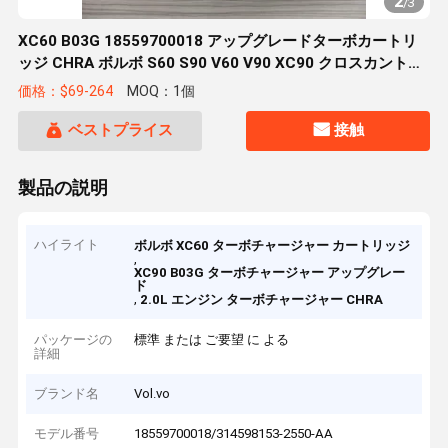
2
/
3
XC60 B03G 18559700018 アップグレードターボカートリ
ッジ CHRA ボルボ S60 S90 V60 V90 XC90 クロスカントリ
ー 2015-2022 エンジン 2.0L 適合
価格：$69-264
MOQ：1個
ベストプライス
接触
製品の説明
ハイライト
ボルボ XC60 ターボチャージャー カートリッジ
,
XC90 B03G ターボチャージャー アップグレー
ド
,
2.0L エンジン ターボチャージャー CHRA
パッケージの
標準 または ご要望 に よる
詳細
ブランド名
Vol.vo
モデル番号
18559700018/314598153-2550-AA