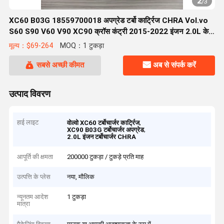
2
/
3
XC60 B03G 18559700018 अपग्रेड टर्बो कार्ट्रिज CHRA Vol.vo
S60 S90 V60 V90 XC90 क्रॉस कंट्री 2015-2022 इंजन 2.0L के
लिए फिट
मूल्य：$69-264
MOQ：1 टुकड़ा
सबसे अच्छी कीमत
अब से संपर्क करें
उत्पाद विवरण
हाई लाइट
,
वोल्वो XC60 टर्बोचार्जर कार्ट्रिज
,
XC90 B03G टर्बोचार्जर अपग्रेड
2.0L इंजन टर्बोचार्जर CHRA
आपूर्ति की क्षमता
200000 टुकड़ा / टुकड़े प्रति माह
उत्पत्ति के प्लेस
नया, मौलिक
न्यूनतम आदेश
1 टुकड़ा
मात्रा