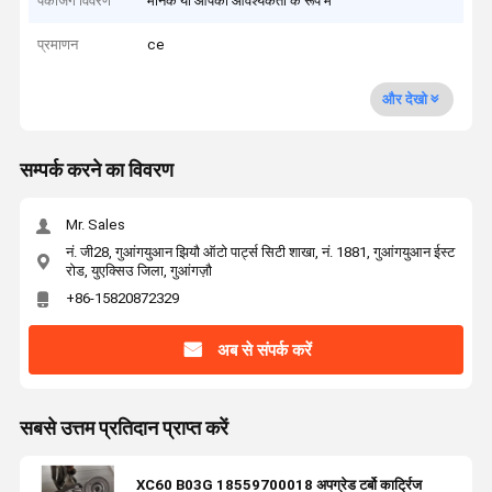
पैकेजिंग विवरण
मानक या आपकी आवश्यकता के रूप में
प्रमाणन
ce
और देखो
सम्पर्क करने का विवरण
Mr. Sales
नं. जी28, गुआंगयुआन झियौ ऑटो पार्ट्स सिटी शाखा, नं. 1881, गुआंगयुआन ईस्ट
रोड, युएक्सिउ जिला, गुआंगज़ौ
+86-15820872329
अब से संपर्क करें
सबसे उत्तम प्रतिदान प्राप्त करें
XC60 B03G 18559700018 अपग्रेड टर्बो कार्ट्रिज