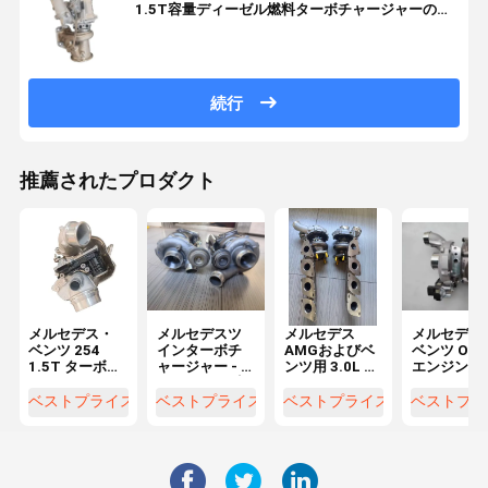
1.5T容量ディーゼル燃料ターボチャージャーの直
交換
続行
推薦されたプロダクト
メルセデス・
メルセデスツ
メルセデス
メルセデス
ベンツ 254
インターボチ
AMGおよびベ
ベンツ OM6
1.5T ターボチ
ャージャー - ガ
ンツ用 3.0L 容
エンジン用
ャージャー ダ
レット 3.0L容
量ディーゼル
3.0L ディ
イレクト交換
量 ディーゼル
燃料直接交換
ル燃料 直換
ベストプライス
ベストプライス
ベストプライス
ベストプラ
ディーゼル燃
燃料
ターボチャー
ーボチャー
料ターボ エン
A1570900280/827056-
ジャー
ャー
ジン AL0103
01/LP250619101
64209085
用
の直接交換