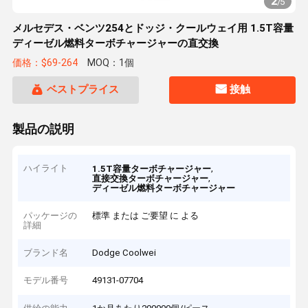
2
/
5
メルセデス・ベンツ254とドッジ・クールウェイ用 1.5T容量
ディーゼル燃料ターボチャージャーの直交換
価格：$69-264
MOQ：1個
ベストプライス
接触
製品の説明
ハイライト
,
1.5T容量ターボチャージャー
,
直接交換ターボチャージャー
ディーゼル燃料ターボチャージャー
パッケージの
標準 または ご要望 に よる
詳細
ブランド名
Dodge Coolwei
モデル番号
49131-07704