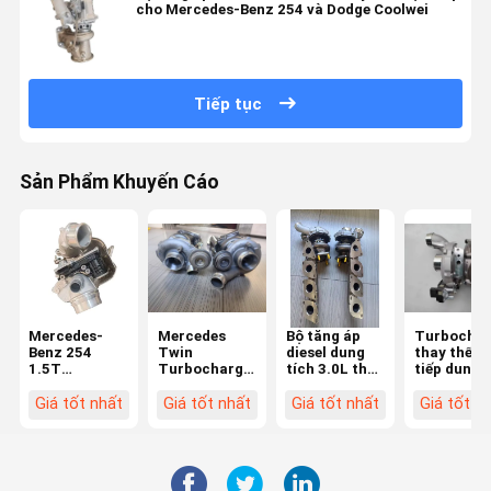
cho Mercedes-Benz 254 và Dodge Coolwei
Tiếp tục
Sản Phẩm Khuyến Cáo
Mercedes-
Mercedes
Bộ tăng áp
Turbochar
Benz 254
Twin
diesel dung
thay thế t
1.5T
Turbocharger
tích 3.0L thay
tiếp dung t
Turbocharger
- Garrett 3.0L
thế trực tiếp
3.0L nhiên
thay thế trực
Capacity
cho Mercedes
liệu Diesel
Giá tốt nhất
Giá tốt nhất
Giá tốt nhất
Giá tốt n
tiếp nhiên liệu
Diesel Fuel
AMG và Benz
cho động 
diesel Turbo
Thay thế trực
Mercedes-
cho động cơ
tiếp cho
Benz OM6
AL0103
A1570900280/827056-
64209085
01/LP250619101