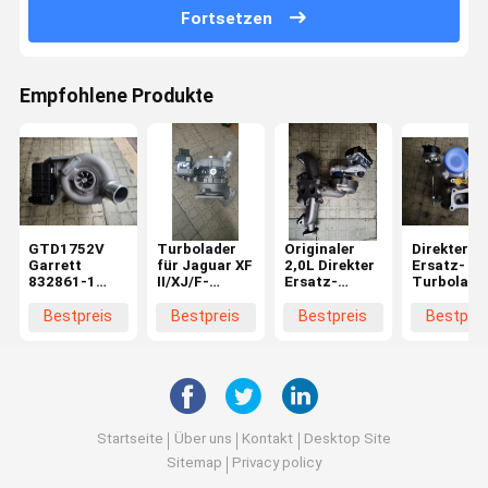
Fortsetzen
Empfohlene Produkte
GTD1752V
Turbolader
Originaler
Direkter
Garrett
für Jaguar XF
2,0L Direkter
Ersatz-
832861-1
II/XJ/F-
Ersatz-
Turbolade
Turbolader
PACE/Range
Turbolader
Einsatz fü
Jaguar XF XJ
Rover Velar
für Land
Land Rove
Bestpreis
Bestpreis
Bestpreis
Bestprei
T4A8248
3.0 832861-1
Rover
2.0D
HK83-6K682-
HK83-6K682-
LR104440
Benzinmot
AA
AA
10009700
LR091596-
Startseite
Über uns
Kontakt
Desktop Site
Sitemap
Privacy policy