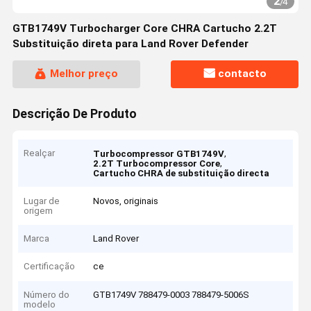
2
/
4
GTB1749V Turbocharger Core CHRA Cartucho 2.2T
Substituição direta para Land Rover Defender
Melhor preço
contacto
Descrição De Produto
Realçar
,
Turbocompressor GTB1749V
,
2.2T Turbocompressor Core
Cartucho CHRA de substituição directa
Lugar de
Novos, originais
origem
Marca
Land Rover
Certificação
ce
Número do
GTB1749V 788479-0003 788479-5006S
modelo