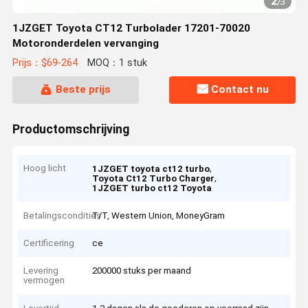
2
/
3
1JZGET Toyota CT12 Turbolader 17201-70020
Motoronderdelen vervanging
Prijs：$69-264
MOQ：1 stuk
Beste prijs
Contact nu
Productomschrijving
Hoog licht
,
1JZGET toyota ct12 turbo
,
Toyota Ct12 Turbo Charger
1JZGET turbo ct12 Toyota
Betalingscondities
T/T, Western Union, MoneyGram
Certificering
ce
Levering
200000 stuks per maand
vermogen