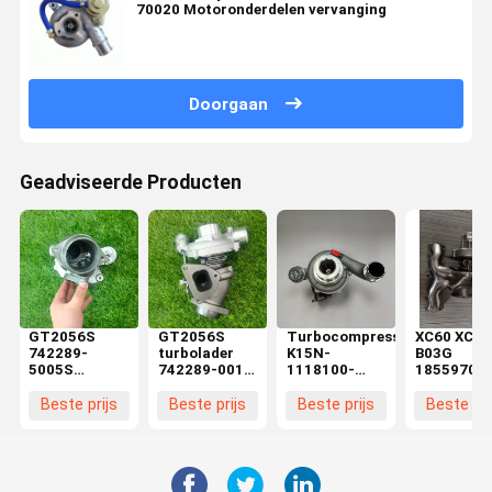
70020 Motoronderdelen vervanging
Doorgaan
Geadviseerde Producten
GT2056S
GT2056S
Turbocompressor
XC60 XC90
742289-
turbolader
K15N-
B03G
5005S
742289-001
1118100-
18559700
742289-0001
voor
181-02
Billet
742289-0003
SsangYong
6377580
Turbochar
Beste prijs
Beste prijs
Beste prijs
Beste pri
Betrouwbare
Rexton
6448841 voor
voor Volvo
turbocompressor
Rodius 270
YUCHAI
S60 S90
voor SSANG
XVT 186HP
Motoronderdelen
Cross
YONG
D27DT 2005
met hogere
Country 2.
REXTON
kwaliteit