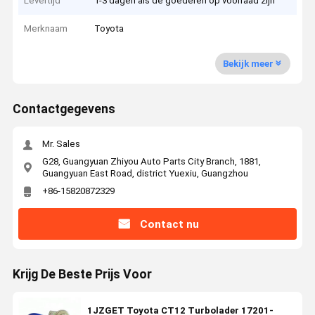
Levertijd
1-3 dagen als de goederen op voorraad zijn
Merknaam
Toyota
Bekijk meer
Contactgegevens
Mr. Sales
G28, Guangyuan Zhiyou Auto Parts City Branch, 1881,
Guangyuan East Road, district Yuexiu, Guangzhou
+86-15820872329
Contact nu
Krijg De Beste Prijs Voor
1JZGET Toyota CT12 Turbolader 17201-