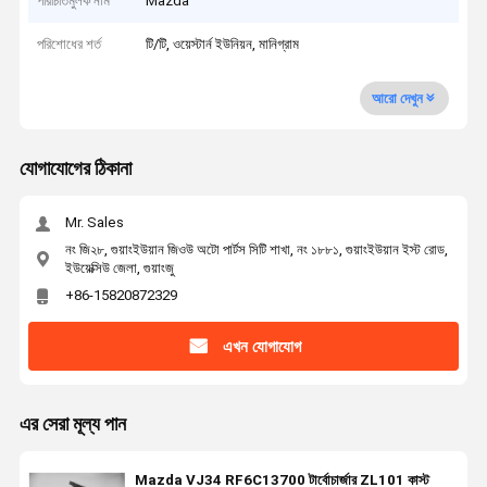
পরিচিতিমুলক নাম
Mazda
পরিশোধের শর্ত
টি/টি, ওয়েস্টার্ন ইউনিয়ন, মানিগ্রাম
আরো দেখুন
যোগাযোগের ঠিকানা
Mr. Sales
নং জি২৮, গুয়াংইউয়ান জিওউ অটো পার্টস সিটি শাখা, নং ১৮৮১, গুয়াংইউয়ান ইস্ট রোড,
ইউয়েক্সিউ জেলা, গুয়াংজু
+86-15820872329
এখন যোগাযোগ
এর সেরা মূল্য পান
Mazda VJ34 RF6C13700 টার্বোচার্জার ZL101 কাস্ট