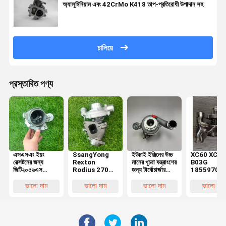
অ্যালুমিনিয়াম এবং 42CrMo K418 তাপ-প্রতিরোধী উপাদান সহ
চালিয়ে
প্রস্তাবিত পণ্য
এসএসএং ইয়ং
SsangYong
ইউচাই ইঞ্জিনের উচ্চ
XC60 XC90
রেক্সটনের জন্য
Rexton
মানের খুচরা যন্ত্রাংশের
B03G
জিটি২০৫৬এস
Rodius 270
জন্য টার্বোচার্জার
18559700
৭৪২২৮৯-৫০০০এস
XVT 186HP
K15N-
ভলভো S60 S
৭৪২২৮৯-০০০১
D27DT 2005
1118100-
ক্রস কান্ট্রি ২.
ভালো দাম
ভালো দাম
ভালো দাম
ভালো দাম
৭৪২২৮৯-০০০০৩
এর জন্য
181-02
টার্বোচার্জারের জন
নির্ভরযোগ্য টার্বো
GT2056S
6377580
বিললেট টার্বোচার্জ
কার্টিজ
টার্বোচার্জার
6448841
742289-001