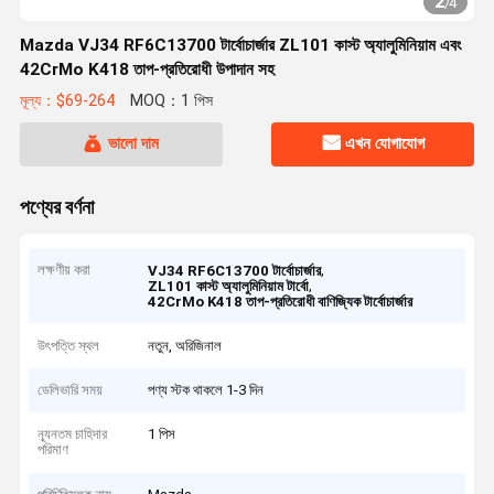
2
/
4
Mazda VJ34 RF6C13700 টার্বোচার্জার ZL101 কাস্ট অ্যালুমিনিয়াম এবং
42CrMo K418 তাপ-প্রতিরোধী উপাদান সহ
মূল্য：$69-264
MOQ：1 পিস
ভালো দাম
এখন যোগাযোগ
পণ্যের বর্ণনা
লক্ষণীয় করা
,
VJ34 RF6C13700 টার্বোচার্জার
,
ZL101 কাস্ট অ্যালুমিনিয়াম টার্বো
42CrMo K418 তাপ-প্রতিরোধী বাণিজ্যিক টার্বোচার্জার
উৎপত্তি স্থল
নতুন, অরিজিনাল
ডেলিভারি সময়
পণ্য স্টক থাকলে 1-3 দিন
ন্যূনতম চাহিদার
1 পিস
পরিমাণ